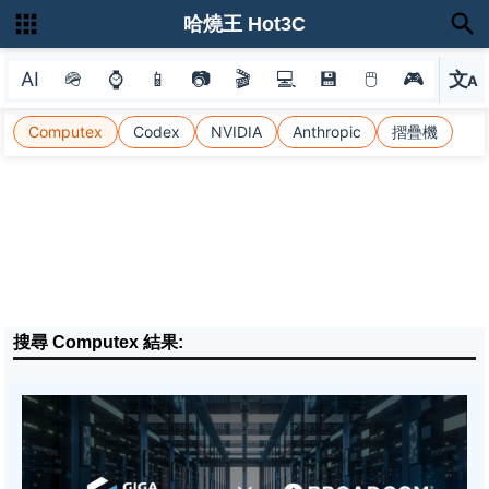
哈燒王 Hot3C
AI
🪖
⌚
📱
📷
🎬
💻
💾
🖱
🎮
文
A
選
Computex
Codex
NVIDIA
Anthropic
摺疊機
搜尋 Computex 結果: