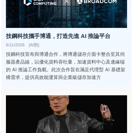
技鋼科技攜手博通，打造先進 AI 推論平台
6/11/2026 [AI類]
技鋼科技宣布與博通合作，將博通儲存介面卡整合至其伺
服器產品線，以優化資料吞吐量，加速資料中心及邊緣端
的 AI 推論工作負載。此次合作旨在滿足代理型 AI 基礎架
構需求，提供高效能運算與企業級儲存加速方