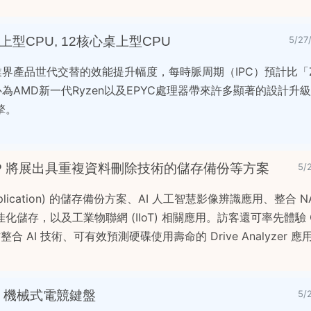
桌上型CPU, 12核心桌上型CPU
5/2
越業界產品世代交替的效能提升幅度，每時脈周期（IPC）預計比「
U核心為AMD新一代Ryzen以及EPYC處理器帶來許多顯著的設計
擎。
 QNAP 將展出具重複資料刪除技術的儲存備份等方案
5/
lication) 的儲存備份方案、AI 人工智慧影像辨識應用、整合 
儲存，以及工業物聯網 (IIoT) 相關應用。訪客還可率先體驗 Q
合 AI 技術、可有效預測硬碟使用壽命的 Drive Analyzer 應
gins 機械式電競鍵盤
5/