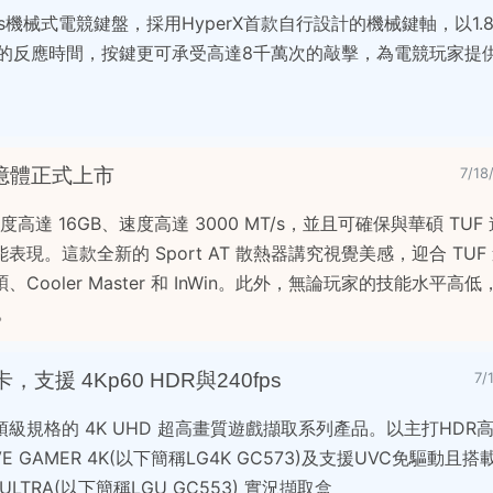
Origins機械式電競鍵盤，採用HyperX首款自行設計的機械鍵軸，以1
軸的反應時間，按鍵更可承受高達8千萬次的敲擊，為電競玩家提
 電競記憶體正式上市
7/1
模組提供密度高達 16GB、速度高達 3000 MT/s，並且可確保與華碩 T
現。這款全新的 Sport AT 散熱器講究視覺美感，迎合 TUF
ooler Master 和 InWin。此外，無論玩家的技能水平高
。
援 4Kp60 HDR與240fps
7/
級規格的 4K UHD 超高畫質遊戲擷取系列產品。以主打HDR
E GAMER 4K(以下簡稱LG4K GC573)及支援UVC免驅動且搭載 U
R ULTRA(以下簡稱LGU GC553) 實況擷取盒