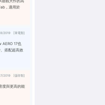
3A遊戲大作的高
Fab，適用於
28/2019 [筆電類]
AERO 17也
顯示卡、搭配超高效
27/2019 [儲存類]
存密度與更高的能