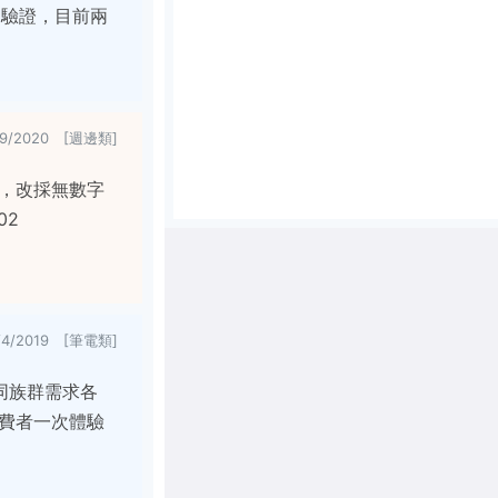
 的驗證，目前兩
29/2020 [週邊類]
感，改採無數字
02
/4/2019 [筆電類]
同族群需求各
費者一次體驗