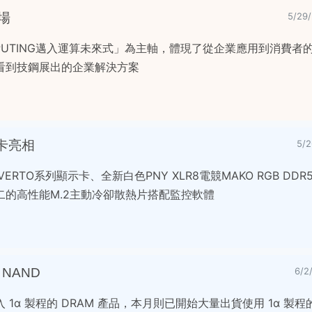
場
5/2
 COMPUTING邁入運算未來式」為主軸，體現了從企業應用到消費
看到技鋼展出的企業解決方案
示卡亮相
5/
60 VERTO系列顯示卡、全新白色PNY XLR8電競MAKO RGB D
的高性能M.2主動冷卻散熱片搭配監控軟體
 NAND
6/
導入 1α 製程的 DRAM 產品，本月則已開始大量出貨使用 1α 製程的 