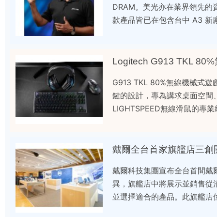
DRAM。美光亦在業界領先的資料
款產品皆已在包含台中 A3 新
Logitech G913 TK
G913 TKL 80%無線機
鍵的設計，專為講求桌面空間、滑
LIGHTSPEED無線滑鼠的專
戴爾全台首家旗艦店三創
戴爾科技集團宣布全台首間戴
異，旗艦店中將展示並銷售從
並選擇適合的產品。此旗艦店