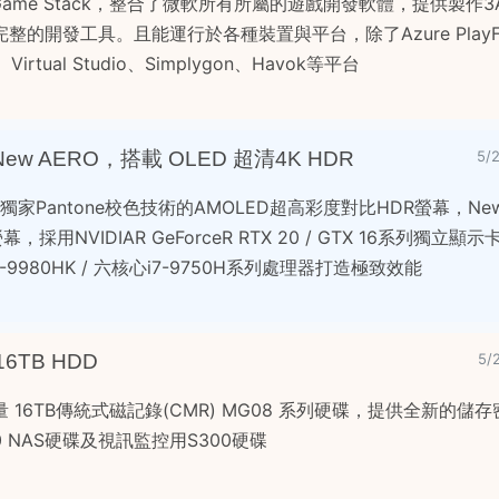
t Game Stack，整合了微軟所有所屬的遊戲開發軟體，提供製作
的開發工具。且能運行於各種裝置與平台，除了Azure Play
r、Virtual Studio、Simplygon、Havok等平台
w AERO，搭載 OLED 超清4K HDR
5/
業界獨家Pantone校色技術的AMOLED超高彩度對比HDR螢幕，New 
採用NVIDIAR GeForceR RTX 20 / GTX 16系列獨立
i9-9980HK / 六核心i7-9750H系列處理器打造極致效能
 16TB HDD
5/
16TB傳統式磁記錄(CMR) MG08 系列硬碟，提供全新的儲
 NAS硬碟及視訊監控用S300硬碟