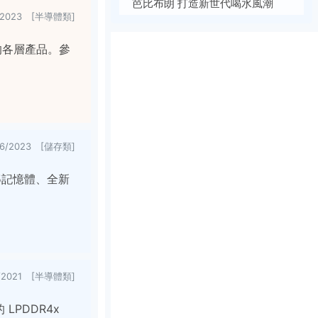
芭比布朗 打造新世代喝水風潮
9/2023 [半導體類]
者的各層產品。參
26/2023 [儲存類]
DR5記憶體、全新
2/2021 [半導體類]
LPDDR4x