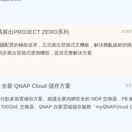
 加碼展出PROJECT ZERO系列
5/3
對電腦配置的極致追求，正式展出背插式主機板，解決雜亂線材的
同步展出背插式透側機殼，提供完整解決方案
全新 QNAP Cloud 儲存方案
5/
多分點多裝置備份方案、維護企業內網安全的 NDR 交換器、PB
S 和 100GbE 交換器。QNAP 自家雲端儲存服務「myQNAPclou