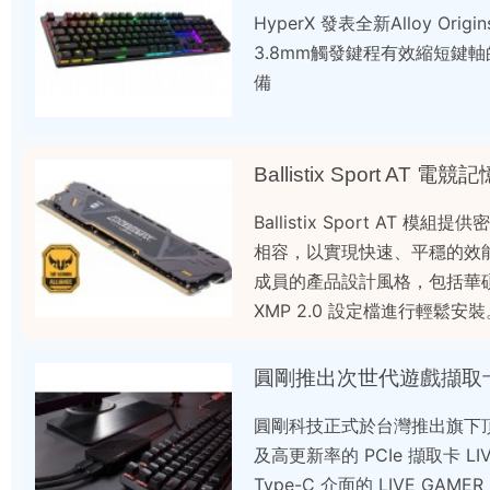
HyperX 發表全新Alloy 
3.8mm觸發鍵程有效縮短鍵
備
Ballistix Sport AT
Ballistix Sport AT 
相容，以實現快速、平穩的效能表
成員的產品設計風格，包括華碩、C
XMP 2.0 設定檔進行輕鬆安裝
圓剛推出次世代遊戲擷取卡，支
圓剛科技正式於台灣推出旗下頂
及高更新率的 PCIe 擷取卡 LIV
Type-C 介面的 LIVE GAME