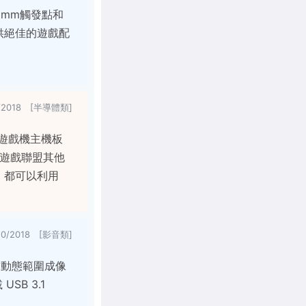
.8mm觸發點和
供絕佳的遊戲配
8/2018 [半導體類]
UF 遊戲機主機板
 遊戲聯盟其他
低，都可以利用
10/2018 [影音類]
高動態範圍成像
SB 3.1