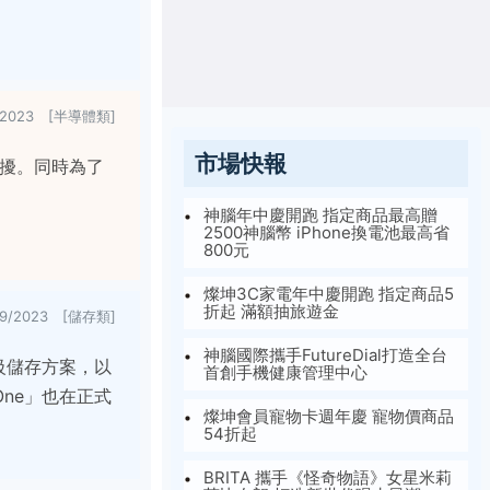
0/2023 [半導體類]
市場快報
困擾。同時為了
神腦年中慶開跑 指定商品最高贈
2500神腦幣 iPhone換電池最高省
800元
燦坤3C家電年中慶開跑 指定商品5
折起 滿額抽旅遊金
29/2023 [儲存類]
神腦國際攜手FutureDial打造全台
 級儲存方案，以
首創手機健康管理中心
d One」也在正式
燦坤會員寵物卡週年慶 寵物價商品
54折起
BRITA 攜手《怪奇物語》女星米莉