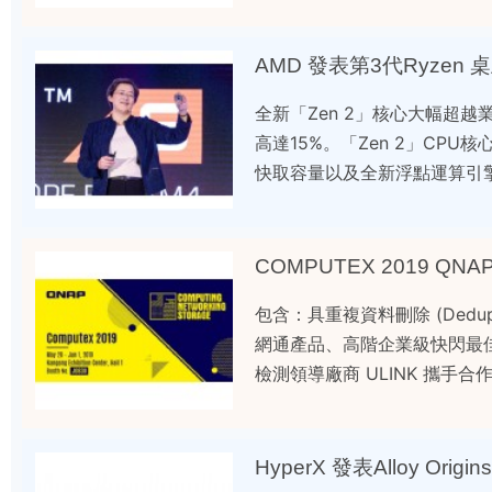
AMD 發表第3代Ryzen 
全新「Zen 2」核心大幅超
高達15%。「Zen 2」CP
快取容量以及全新浮點運算引
COMPUTEX 2019
包含：具重複資料刪除 (Dedup
網通產品、高階企業級快閃最佳化
檢測領導廠商 ULINK 攜手合作整
HyperX 發表Alloy Ori