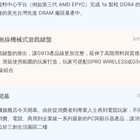
中心平台（例如第三代 AMD EPYC）完成 1α 製程 DDR4
廠的美光台灣先進 DRAM 廠區量產中。
L 80%無線機械式遊戲鍵盤
5/
械式遊戲鍵盤的推出，讓G913產品線更加完整，延伸了高階用料與質
鼠使用範圍的玩家打造，玩家可搭配GPRO WIRELESS或G5
業級組合
開幕
7
爾旗艦店今天開幕。由於從消費者到專業人士再到電競玩家，不
消費、電競、商用到企業級一系列最新的PC與顯示器產品，讓消
位於三創生活園區二樓