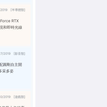
2/2019 [半導體類]
Force RTX
能表現和即時光線
27/2019 [影音類]
配圓剛自主開
加多采多姿
10/2019 [遊戲類]