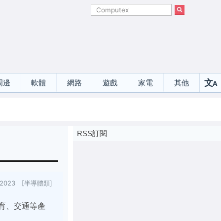
文
周邊
軟體
網路
遊戲
家電
其他
A
選
RSS訂閱
0/2023 [半導體類]
育、交通等產