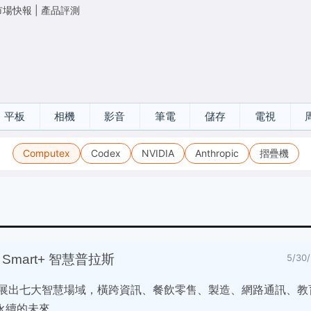
市場快報
|
產品評測
平板
相機
影音
筆電
儲存
電視
Computex
Codex
NVIDIA
Anthropic
摺疊機
X Smart+ 智慧普拉斯
5/3
同展出七大智慧場域，橫跨資訊、餐飲零售、製造、網路通訊、教
永續的未來