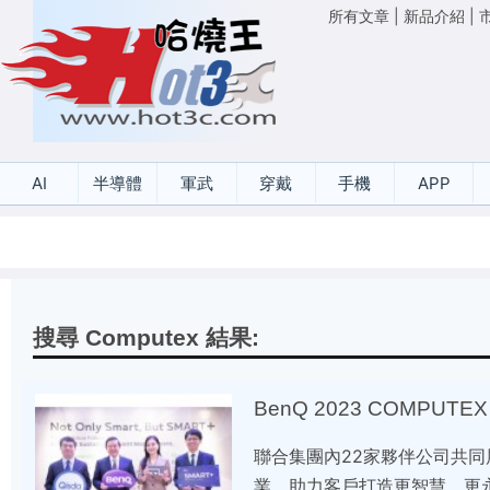
所有文章
|
新品介紹
|
AI
半導體
軍武
穿戴
手機
APP
搜尋 Computex 結果:
BenQ 2023 COMPUTE
聯合集團內22家夥伴公司共
業，助力客戶打造更智慧、更