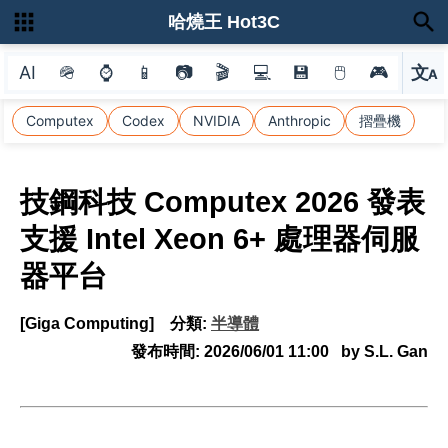
哈燒王 Hot3C
AI
🪖
⌚
📱
📷
🎬
💻
💾
🖱
🎮
文
A
選
Computex
Codex
NVIDIA
Anthropic
摺疊機
技鋼科技 Computex 2026 發表
支援 Intel Xeon 6+ 處理器伺服
器平台
[Giga Computing]
分類:
半導體
發布時間:
2026/06/01 11:00
by S.L. Gan