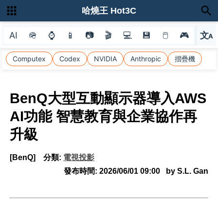
哈燒王 Hot3C
AI
🪖
⌚
📱
📷
🎬
💻
💾
🖱
🎮
文
A
選
Computex
Codex
NVIDIA
Anthropic
摺疊機
BenQ大型互動顯示器導入AWS
AI功能 智慧教育與企業協作再
升級
[BenQ]
分類:
電視投影
發布時間:
2026/06/01 09:00
by S.L. Gan