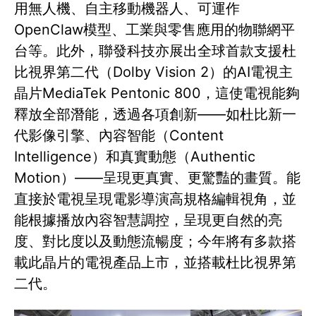
用無人機、自主移動機器人、可運作
OpenClaw模型、工業與零售應用的物聯網平
台等。此外，聯發科技亦展出全球首款支援杜
比視界第二代（Dolby Vision 2）的AI電視主
晶片MediaTek Pentonic 800，這使電視能夠
釋放全部潛能，透過各項創新——如杜比新一
代影像引擎、內容智能（Content
Intelligence）和真實動態（Authentic
Motion）——呈現更真實、更驚豔的畫質。能
直接於電視呈現電影導演高規格編輯視角，並
能根據播放內容智慧調控，呈現更自然的亮
度、對比度以及動態流暢度；今年將有多款搭
載此晶片的電視產品上市，並搭載杜比視界第
二代。