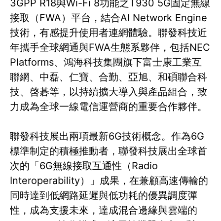
3GPP R18與Wi-Fi 8功能之T930 5G固定無線
接取（FWA）平台，結合AI Network Engine
技術，有感提升使用者連網體驗。聯發科技近
年攜手全球網通與FWA生態系夥伴，包括NEC
Platforms、鴻海科技集團旗下富士康工業互
聯網、中磊、仁寶、合勤、亞旭、和碩聯合科
技、啓碁等，以持續擴大導入與產品組合，致
力成為全球一線電信運營商的重要合作夥伴。
聯發科技展出兩項最新6G技術概念。作為6G
標準制定的積極推動者，聯發科技展出全球首
次的「6G無線接取互通性（Radio
Interoperability）」成果，在兼顧高速傳輸的
同時達到低網路延遲與低功耗的優異調度彈
性，成為支援未來，達成混合邊緣與雲端的