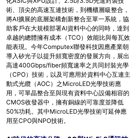
化ASIC與XPU設計、2.5D/3.5D先進封裝技
術、頂尖的高速互連技術，到機櫃層級整合，
將AI擴展的底層架構創新整合至單一系統，協
助客戶在大規模部署AI資料中心的同時，達到
卓越的總體擁有成本（TCO）效能比與每瓦效
能表現。今年Computex聯發科技因應產業朝
導入矽光子以提升頻寬密度的發展方向，展出
高達400Gbps/fiber頻寬速率之共同封裝光學
（CPO）技術，以及可應用於資料中心互連主
動式光纜（AOC）之MicroLED光學技術應
用，可單晶整合至與現有資料中心設備相容的
CMOS收發器中，擁有銅線的可靠度並降低
50%功耗。其中MicroLED光學技術可延伸應
用至CPO與NPO技術。