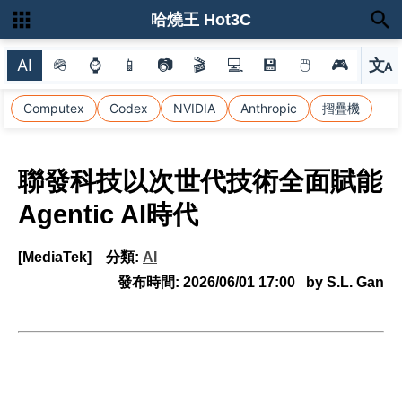
哈燒王 Hot3C
AI
🪖
⌚
📱
📷
🎬
💻
💾
🖱
🎮
文
A
選
Computex
Codex
NVIDIA
Anthropic
摺疊機
聯發科技以次世代技術全面賦能
Agentic AI時代
[MediaTek]
分類:
AI
發布時間:
2026/06/01 17:00
by S.L. Gan