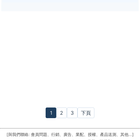
1
2
3
下頁
[與我們聯絡: 會員問題、行銷、廣告、業配、授權、產品送測、其他...]