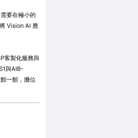
場景需要在極小的
sion AI 應
BSP客製化服務與
1與AIB-
展覽館一館，攤位