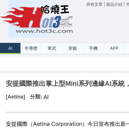
所有文章
|
新品介紹
|
AI
半導體
軍武
穿戴
手機
APP
安提國際推出掌上型Mini系列邊緣AI系統，賦
[Aetina]
分類:
AI
安提國際（Aetina Corporation）今日宣布推出新一代