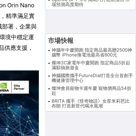
場預測高度期待
 Orin Nano
設計，精準滿足實
域部署，企業與
環境中穩定運
市場快報
的產品供應支援，
神腦年中慶開跑 指定商品最高贈2500神
腦幣 iPhone換電池最高省800元
燦坤3C家電年中慶開跑 指定商品5折起
滿額抽旅遊金
神腦國際攜手FutureDial打造全台首創手
機健康管理中心
燦坤會員寵物卡週年慶 寵物價商品54折
起
BRITA 攜手《怪奇物語》女星米莉芭比
布朗 打造新世代喝水風潮