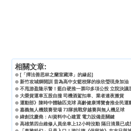
相關文章:
⊙
[「擇法善思林之蘭室藏津」的緣起]
⊙
新竹攻城獅開訓 昔為高中女籃校隊的徐欣瑩現身加油
⊙
不甩游盈隆示警！藍白硬推一票印多項公投 立院決議
⊙
大榮貨運車五股自撞 司機酒駕扣車、業者連夜搬貨
⊙
運動部》陳時中體驗匹克球 高齡健康博覽會推全民運
⊙
嘉義無人機競賽登場 73隊挑戰穿越賽與無人機足球
⊙
緯創沈慶堯：AI資料中心建置 電力設備是關鍵
⊙
高雄第四台維修人員坐車上12小時沒動 隔日清晨已成
⊙
「泰雅科幻」只是入口！游以德《保留地》在末日與神