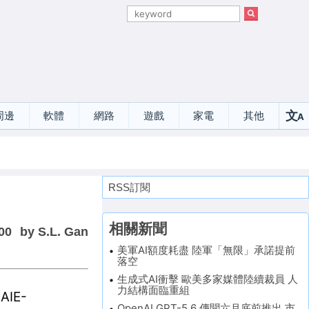
文
周邊
軟體
網路
遊戲
家電
其他
A
選
RSS訂閱
相關新聞
00
by S.L. Gan
美軍AI額度耗盡 陸軍「無限」承諾提前
落空
生成式AI衝擊 歐美多家媒體陸續裁員 人
力結構面臨重組
AIE-
OpenAI GPT-5.6 傳聞六月底前推出 市