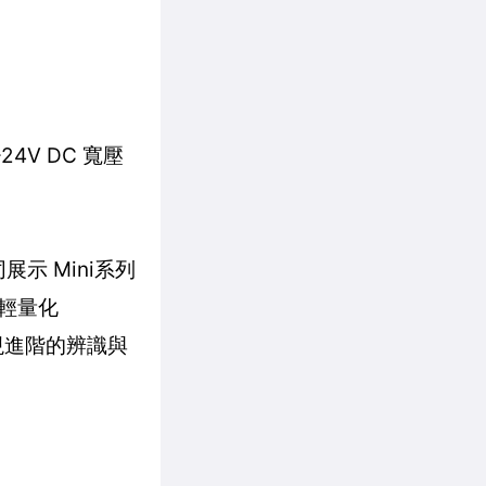
V DC 寬壓
示 Mini系列
示輕量化
現進階的辨識與