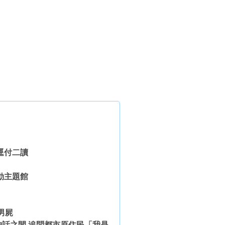
逕付二讀
動主題館
男屍
話之間 追問都市原住民「我是