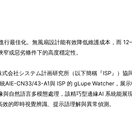
進行最佳化。無風扇設計能有效降低維護成本，而 12–24
確保在狹窄或惡劣條件下的高度穩定性。
伴 株式会社システム計画研究所（以下簡稱『ISP』）協同展
CN33/43-A1與 ISP 的 gLupe Watcher，展
像與自然語言多模態處理，該精巧型邊緣AI 系統能展
高效的即時視覺辨識、提示語理解與異常偵測。