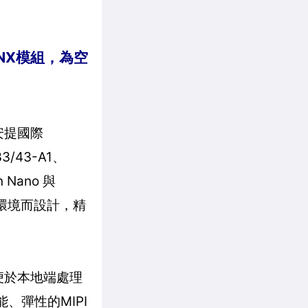
rin NX模組，為空
者安提國際
3/43-A1、
n Nano 與
業邊緣環境而設計，精
便於本地端處理
、彈性的MIPI