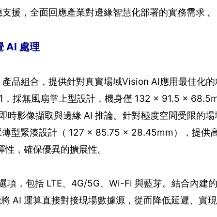
應支援，全面回應產業對邊緣智慧化部署的實務需求 。
覺 AI 處理
etson 產品組合，提供針對真實場域Vision AI應用最佳
/43-A1，採無風扇掌上型設計，機身僅 132 × 91.5 × 6
以實現即時影像擷取與邊緣 AI 推論。針對極度空間受限的場域
採薄型緊湊設計（ 127 × 85.75 × 28.45mm），提供高
的配置彈性，確保優異的擴展性。
，包括 LTE、4G/5G、Wi-Fi 與藍芽。結合內建的
能將 AI 運算直接對接現場數據源，從而降低延遲、實