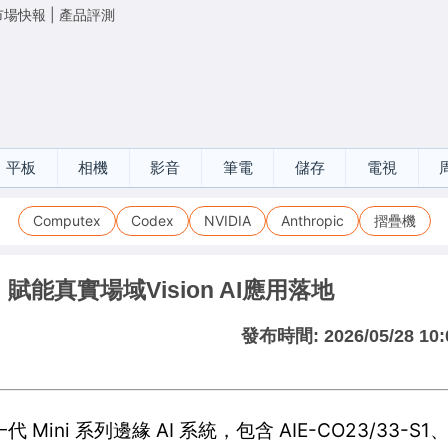
市場快報
|
產品評測
平板
相機
影音
筆電
儲存
電視
Computex
Codex
NVIDIA
Anthropic
摺疊機
能真實場域Vision AI應用落地
發布時間:
2026/05/28 10:
 Mini 系列邊緣 AI 系統，包含 AIE-CO23/33-S1、