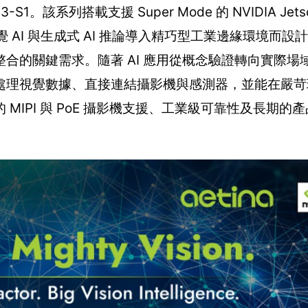
43-S1。該系列搭載支援 Super Mode 的 NVIDIA Jetson
將高效能視覺 AI 與生成式 AI 推論導入精巧型工業邊緣環境而
合的關鍵需求。隨著 AI 應用從概念驗證轉向實際場
處理視覺數據、直接連結攝影機與感測器，並能在嚴苛
性的 MIPI 與 PoE 攝影機支援、工業級可靠性及長期