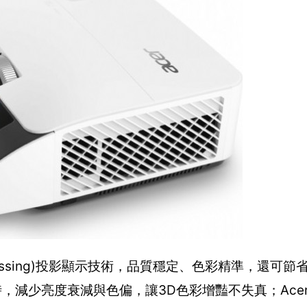
 Processing)投影顯示技術，品質穩定、色彩精準，還可
影像時，減少亮度衰減與色偏，讓3D色彩增豔不失真；Acer Co