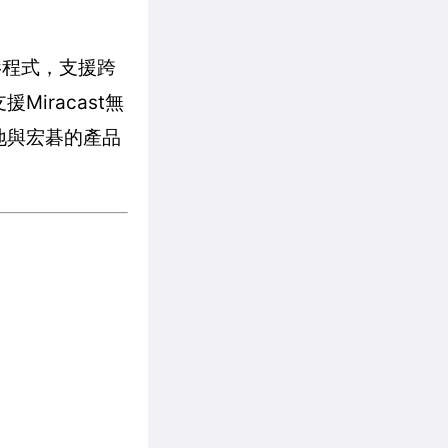
。
影程式，支援跨
iracast無
地與宏碁的產品