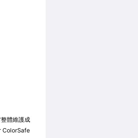
節省整體維護成
lorSafe