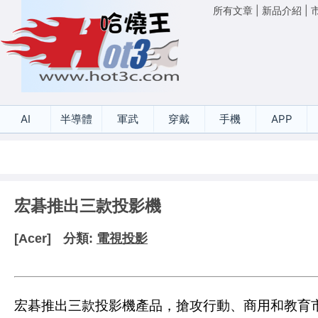
所有文章
|
新品介紹
|
AI
半導體
軍武
穿戴
手機
APP
宏碁推出三款投影機
[Acer]
分類:
電視投影
宏碁推出三款投影機產品，搶攻行動、商用和教育市