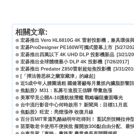
相關文章:
⊙
宏碁推出 Vero HL6810G 4K 雷射投影機，兼具環
⊙
宏碁ProDesigner PE160W可攜式螢幕上市
[5/27/20
⊙
宏碁推出四萬以下 4K UHD DLP 投影機新品
[3/21/20
⊙
宏碁推出全球體積最小 DLP 4K 投影機
[7/26/2017]
⊙
宏碁推出 Predator Z850雷射超短焦投影機
[3/31/201
⊙
[「擇法善思林之蘭室藏津」的緣起]
⊙
近5成中年人腰圍過粗 國健署籲每月量抓內臟脂肪警
⊙
焦點股》M31：私募引進股王信驊 帶量急漲
⊙
美軍罕見公開A-10護航核潛艦 戰略嚇阻畫面曝光
⊙
台中流行影音中心何時啟用？ 新聞局：目標11月底
⊙
焦點股》旺宏：亮燈漲停 收復月線
⊙
百分百MIT常溫乳酪絲明年吃得到！ 畜試所技轉拉伸
⊙
苗栗敬老卡使用不便挨批 擬開放300點自由分配、最
⊙
台東吳家「東映」農路案 農業處長再開羈押庭