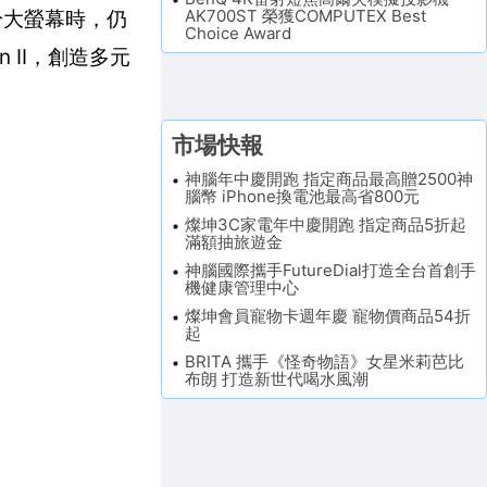
AK700ST 榮獲COMPUTEX Best
於大螢幕時，仍
Choice Award
 II，創造多元
市場快報
神腦年中慶開跑 指定商品最高贈2500神
腦幣 iPhone換電池最高省800元
燦坤3C家電年中慶開跑 指定商品5折起
滿額抽旅遊金
神腦國際攜手FutureDial打造全台首創手
機健康管理中心
燦坤會員寵物卡週年慶 寵物價商品54折
起
BRITA 攜手《怪奇物語》女星米莉芭比
布朗 打造新世代喝水風潮