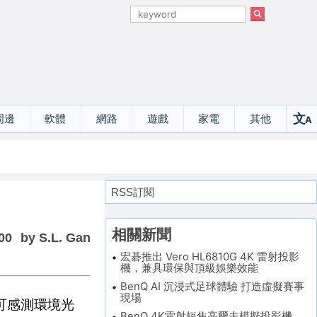
文
周邊
軟體
網路
遊戲
家電
其他
A
選
RSS訂閱
相關新聞
00
by S.L. Gan
宏碁推出 Vero HL6810G 4K 雷射投影
機，兼具環保與頂級娛樂效能
BenQ AI 沉浸式足球體驗 打造虛擬賽事
現場
可感測環境光
BenQ 4K雷射短焦高爾夫模擬投影機