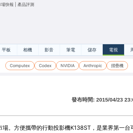
市場快報
|
產品評測
平板
相機
影音
筆電
儲存
電視
Computex
Codex
NVIDIA
Anthropic
摺疊機
發布時間:
2015/04/23 23:
場。方便攜帶的行動投影機K138ST，是業界第一台