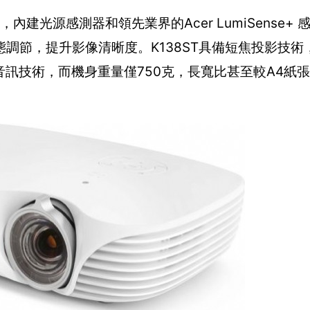
內建光源感測器和領先業界的Acer LumiSense+
節，提升影像清晰度。K138ST具備短焦投影技術，
nd音訊技術，而機身重量僅750克，長寬比甚至較A4紙