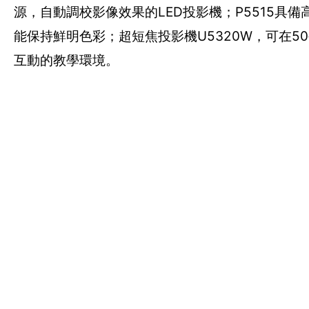
源，自動調校影像效果的LED投影機；P5515具備
能保持鮮明色彩；超短焦投影機U5320W，可在50公分
互動的教學環境。