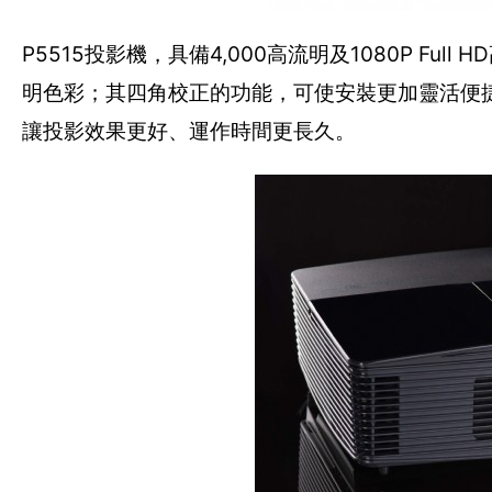
P5515投影機，具備4,000高流明及1080P F
明色彩；其四角校正的功能，可使安裝更加靈活便捷；內建
讓投影效果更好、運作時間更長久。