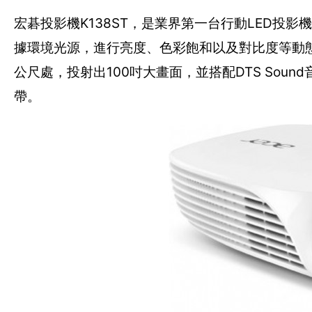
宏碁投影機K138ST，是業界第一台行動LED投影機，
據環境光源，進行亮度、色彩飽和以及對比度等動態調
公尺處，投射出100吋大畫面，並搭配DTS Sou
帶。