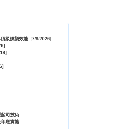
保與頂級娛樂效能
[7/8/2026]
26]
18]
6]
訊
型起司技術
快年底實施