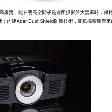
ull HD高畫質，能在明亮空間或是遠距投影於大螢幕時，
Acer Dust Shield防塵技術，能抵擋積塵帶