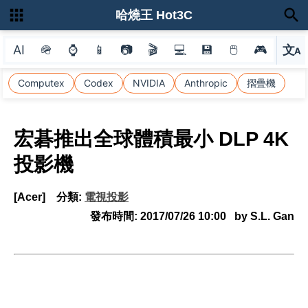
哈燒王 Hot3C
AI
🪖
⌚
📱
📷
🎬
💻
💾
🖱
🎮
文
A
選
Computex
Codex
NVIDIA
Anthropic
摺疊機
宏碁推出全球體積最小 DLP 4K
投影機
[Acer]
分類:
電視投影
發布時間:
2017/07/26 10:00
by S.L. Gan