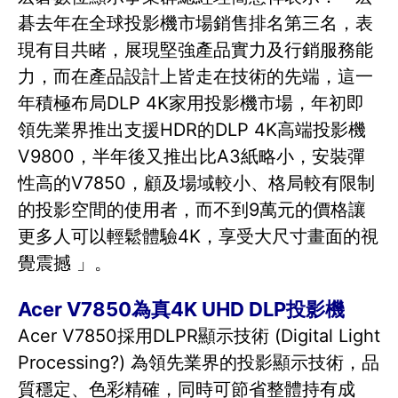
碁去年在全球投影機市場銷售排名第三名，表
現有目共睹，展現堅強產品實力及行銷服務能
力，而在產品設計上皆走在技術的先端，這一
年積極布局DLP 4K家用投影機市場，年初即
領先業界推出支援HDR的DLP 4K高端投影機
V9800，半年後又推出比A3紙略小，安裝彈
性高的V7850，顧及場域較小、格局較有限制
的投影空間的使用者，而不到9萬元的價格讓
更多人可以輕鬆體驗4K，享受大尺寸畫面的視
覺震撼 」。
Acer V7850為真4K UHD DLP投影機
Acer V7850採用DLPR顯示技術 (Digital Light
Processing?) 為領先業界的投影顯示技術，品
質穩定、色彩精確，同時可節省整體持有成