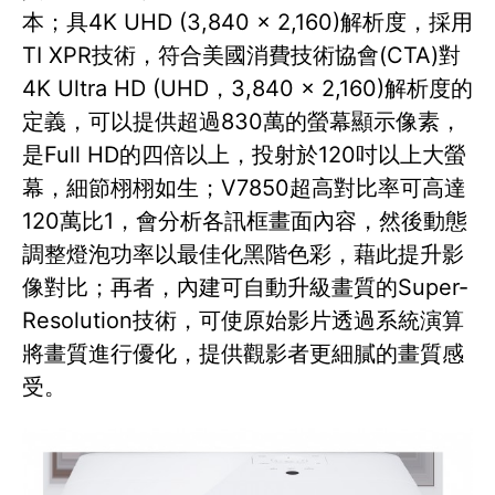
本；具4K UHD (3,840 x 2,160)解析度，採用
TI XPR技術，符合美國消費技術協會(CTA)對
4K Ultra HD (UHD，3,840 x 2,160)解析度的
定義，可以提供超過830萬的螢幕顯示像素，
是Full HD的四倍以上，投射於120吋以上大螢
幕，細節栩栩如生；V7850超高對比率可高達
120萬比1，會分析各訊框畫面內容，然後動態
調整燈泡功率以最佳化黑階色彩，藉此提升影
像對比；再者，內建可自動升級畫質的Super-
Resolution技術，可使原始影片透過系統演算
將畫質進行優化，提供觀影者更細膩的畫質感
受。