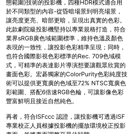
態範圍)技術的投影機，四種HDR模式適合用
於不同類型的內容-從昏暗場景到明亮場景，
讓亮度更亮、暗部更暗，呈現出真實的色彩。
此款劇院級投影機堅持以專業規格打造，符合
業界sRGB廣色域範圍標準，維持色溫及顏色
表現的一致性，讓投影色彩精準呈現；同時，
也符合國際影視色彩標準的Rec. 709色域模
式，可精準的表達影片導演想要讓觀眾欣賞的
畫面色彩。宏碁獨家的ColorPurity色彩純度技
術可以提供更寬廣的色域至72% NTSC寬廣色
彩範圍、搭配6倍速RGB色輪，可讓影像色彩
豐富鮮明且接近自然純色。
再者，符合ISFccc 認證，讓投影機可透過ISF
專業校正人員根據投影機的擺放環境校正投影