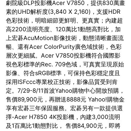
劇院級DLP投影機Acer V7850，提供830萬畫
素的UHD解析度(3,840 X 2,160)，支援HDR
色彩技術，明暗細節更鮮明、更真實；內建超
高2200流明亮度、120萬比1動態高對比，加
上宏碁AcuMotion影像技術，動態清晰畫面流
暢、還有Acer ColorPurity廣色域技術，色彩
層次更細膩。Acer V7850投影機符合國際影
視色彩標準的Rec. 709色域，可真實呈現原始
影像、符合sRGB標準，可保持色彩穩定度且
採用ISFccc專業校正技術，影像品質受到肯
定。7/29-8/11首波Yahoo購物中心開放預購，
售價89,900元，再贈送8888元 Yahoo!購物金
享有宏碁三年保固服務。宏碁另有一款提供選
擇-Acer H7850 4K投影機，內建3,000流明
及1百萬比1動態對比， 售價84,900元，即將