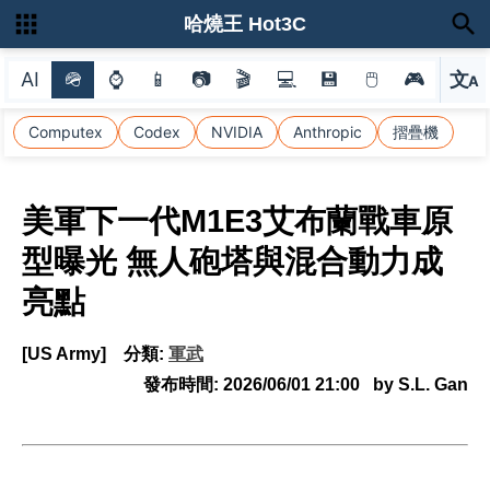
哈燒王 Hot3C
AI
🪖
⌚
📱
📷
🎬
💻
💾
🖱
🎮
文
A
選
Computex
Codex
NVIDIA
Anthropic
摺疊機
美軍下一代M1E3艾布蘭戰車原
型曝光 無人砲塔與混合動力成
亮點
[US Army]
分類:
軍武
發布時間:
2026/06/01 21:00
by S.L. Gan