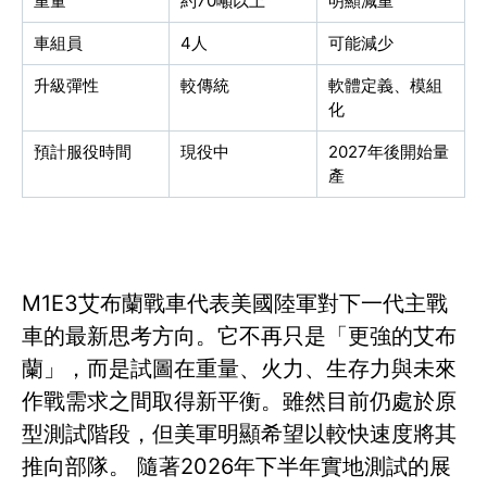
重量
約70噸以上
明顯減重
車組員
4人
可能減少
升級彈性
較傳統
軟體定義、模組
化
預計服役時間
現役中
2027年後開始量
產
M1E3艾布蘭戰車代表美國陸軍對下一代主戰
車的最新思考方向。它不再只是「更強的艾布
蘭」，而是試圖在重量、火力、生存力與未來
作戰需求之間取得新平衡。雖然目前仍處於原
型測試階段，但美軍明顯希望以較快速度將其
推向部隊。 隨著2026年下半年實地測試的展