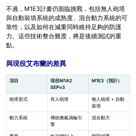
不過，M1E3計畫仍面臨挑戰，包括無人砲塔
與自動裝填系統的成熟度、混合動力系統的可
靠性，以及如何在減重同時維持足夠的防護
力。這些技術整合難度，將是後續測試的重
點。
與現役艾布蘭的差異
項目
現役M1A2
M1E3（預計）
SEPv3
砲塔形式
有人砲塔
無人砲塔 + 自動
裝填
動力系統
傳統燃氣渦輪引
混合動力
擎