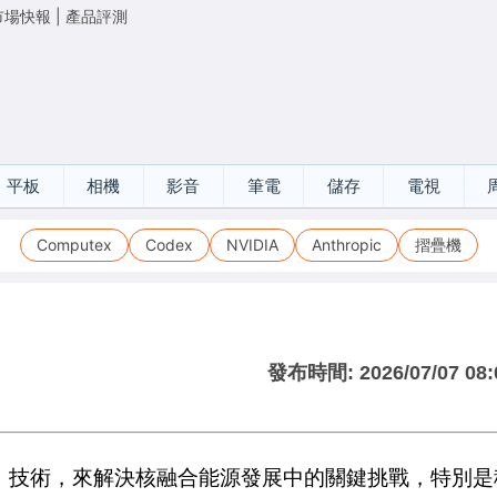
市場快報
|
產品評測
平板
相機
影音
筆電
儲存
電視
Computex
Codex
NVIDIA
Anthropic
摺疊機
發布時間:
2026/07/07 08:
I）技術，來解決核融合能源發展中的關鍵挑戰，特別是