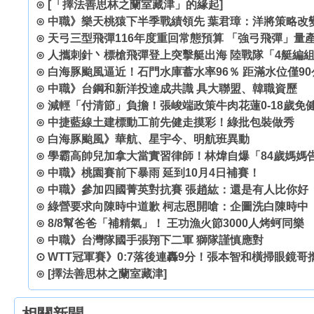
⊙
[「擇法善思林之蘭室藏津」的緣起]
⊙
中職》樂天桃猿下半季戰績領先 葉君璋：洋將策略改
⊙
天弓三型飛彈116年度重回常態預算 「強弓飛彈」量
⊙
人攜刺針丶標槍飛彈登上突擊艇出海 陸戰隊「4艇編
⊙
白海豚颱風逼近！石門水庫蓄水率96％ 距滿水位僅90
⊙
中職》台鋼和新洋投達成共識 具大聯盟、韓職資歷
⊙
減輕「付清節」負擔！張峻端政策牛肉花蓮0-18歲免
⊙
中捷藍線土建標動工前先健走摸彩！綠批包裝做秀
⊙
白海豚颱風》華航、星宇今、明航班異動
⊙
學霸高帥兒加拿大當實習律師！林煒自爆「84歲媽媽
⊙
中職》桃園賽前下暴雨 延到10月4日補賽！
⊙
中職》參加四國菁英對抗賽 張趙紘：還是有人比你好
⊙
綠營要求向陳時中道歉 柯志恩開嗆：企圖洗白陳時中
⊙
8/8幫爸爸「補精氣」！ 王功漁火節3000人烤蚵同樂
⊙
中職》台灣隊國手張翔下二軍 獅隊謹慎應對
⊙
WTT冠軍賽》0:7落後連轟9分！張本智和橫掃眼鏡哥
⊙
[擇法善思林之蘭室藏津]