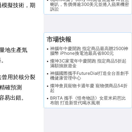
喇叭，售價傳逾300美元並捲入蘋果機密
透過模擬技術，期
訴訟
市場快報
神腦年中慶開跑 指定商品最高贈2500神
量地生產氚
腦幣 iPhone換電池最高省800元
料。
燦坤3C家電年中慶開跑 指定商品5折起
滿額抽旅遊金
神腦國際攜手FutureDial打造全台首創手
過去曾用於核分裂
機健康管理中心
燦坤會員寵物卡週年慶 寵物價商品54折
精確預測
起
且容易出錯。
BRITA 攜手《怪奇物語》女星米莉芭比
布朗 打造新世代喝水風潮