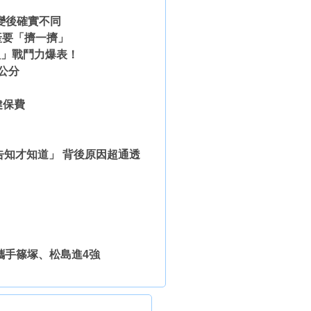
變後確實不同
產要「擠一擠」
組」戰鬥力爆表！
公分
健保費
告知才知道」 背後原因超通透
攜手篠塚、松島進4強