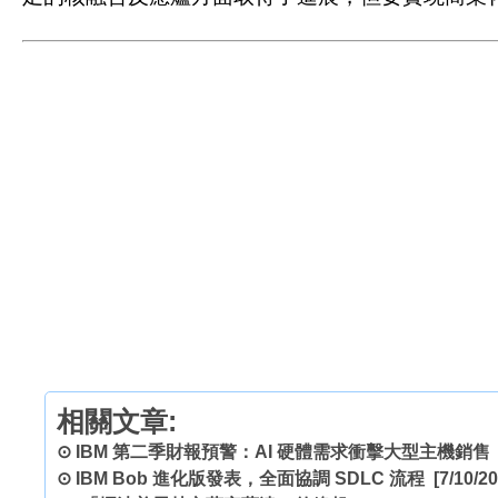
相關文章:
⊙
IBM 第二季財報預警：AI 硬體需求衝擊大型主機銷售
⊙
IBM Bob 進化版發表，全面協調 SDLC 流程
[7/10/20