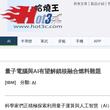
所有文章
|
新品介紹
|
AI
半導體
軍武
穿戴
手機
APP
量子電腦與AI有望解鎖核融合燃料難題
[IBM]
分類:
AI
科學家們正積極探索利用量子運算與人工智慧（A