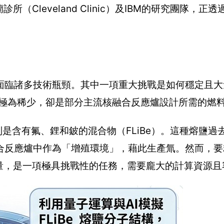
Cleveland Clinic）及IBM的研究團隊，正
面臨諸多技術瓶頸。其中一項重大挑戰是如何穩定且大
球上極為稀少，卻是部分主流核融合反應爐設計所需的燃
，特別是含有氟、鋰和鈹的混合物（FLiBe）。這種熔鹽
合反應爐中作為「增殖環境」，藉此生產氚。然而，要
態能量，是一項極具挑戰性的任務，需要龐大的計算資源