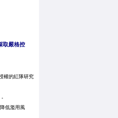
存取採取嚴格控
、授權的紅隊研究
）。
時，降低濫用風