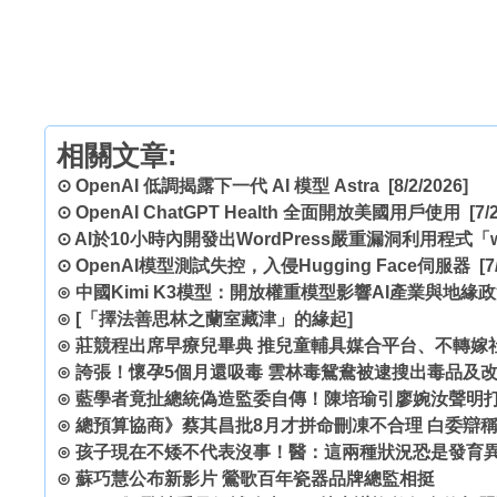
相關文章:
⊙
OpenAI 低調揭露下一代 AI 模型 Astra
[8/2/2026]
⊙
OpenAI ChatGPT Health 全面開放美國用戶使用
[7/2
⊙
AI於10小時內開發出WordPress嚴重漏洞利用程式「wp
⊙
OpenAI模型測試失控，入侵Hugging Face伺服器
[7
⊙
中國Kimi K3模型：開放權重模型影響AI產業與地緣
⊙
[「擇法善思林之蘭室藏津」的緣起]
⊙
莊競程出席早療兒畢典 推兒童輔具媒合平台、不轉嫁
⊙
誇張！懷孕5個月還吸毒 雲林毒鴛鴦被逮搜出毒品及
⊙
藍學者竟扯總統偽造監委自傳！陳培瑜引廖婉汝聲明
⊙
總預算協商》蔡其昌批8月才拼命刪凍不合理 白委辯
⊙
孩子現在不矮不代表沒事！醫：這兩種狀況恐是發育
⊙
蘇巧慧公布新影片 鶯歌百年瓷器品牌總監相挺