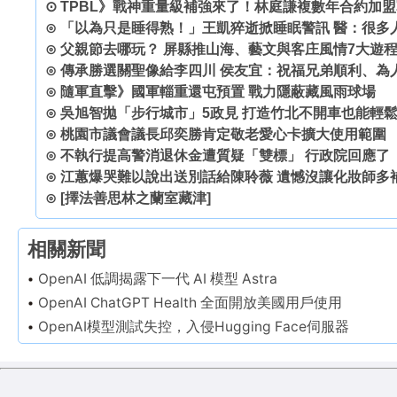
⊙
TPBL》戰神重量級補強來了！林庭謙複數年合約加
⊙
「以為只是睡得熟！」王凱猝逝掀睡眠警訊 醫：很多
⊙
父親節去哪玩？ 屏縣推山海、藝文與客庄風情7大遊
⊙
傳承勝選關聖像給李四川 侯友宜：祝福兄弟順利、為
⊙
隨軍直擊》國軍輜重還屯預置 戰力隱蔽藏風雨球場
⊙
吳旭智拋「步行城市」5政見 打造竹北不開車也能輕
⊙
桃園市議會議長邱奕勝肯定敬老愛心卡擴大使用範圍
⊙
不執行提高警消退休金遭質疑「雙標」 行政院回應了
⊙
江蕙爆哭難以說出送別話給陳聆薇 遺憾沒讓化妝師多
⊙
[擇法善思林之蘭室藏津]
相關新聞
OpenAI 低調揭露下一代 AI 模型 Astra
OpenAI ChatGPT Health 全面開放美國用戶使用
OpenAI模型測試失控，入侵Hugging Face伺服器