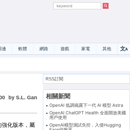
文
周邊
軟體
網路
遊戲
家電
其他
A
選
RSS訂閱
相關新聞
00
by S.L. Gan
OpenAI 低調揭露下一代 AI 模型 Astra
OpenAI ChatGPT Health 全面開放美國
用戶使用
設計的強化版本，屬
OpenAI模型測試失控，入侵Hugging
Face伺服器