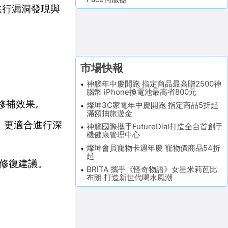
時進行漏洞發現與
市場快報
神腦年中慶開跑 指定商品最高贈2500神
腦幣 iPhone換電池最高省800元
修補效果。
燦坤3C家電年中慶開跑 指定商品5折起
滿額抽旅遊金
少，更適合進行深
神腦國際攜手FutureDial打造全台首創手
機健康管理中心
燦坤會員寵物卡週年慶 寵物價商品54折
起
修復建議。
BRITA 攜手《怪奇物語》女星米莉芭比
布朗 打造新世代喝水風潮