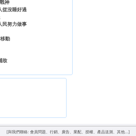
盟戰神
人從沒睡好過
程
人民努力做事
鬆移動
補妝
[與我們聯絡: 會員問題、行銷、廣告、業配、授權、產品送測、其他...]