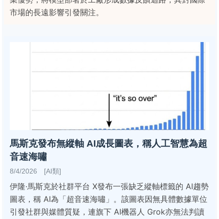
市場的長遠影響引發關注。
馬斯克發布無縱軸 AI成長圖表，稱人工智慧為超
音速海嘯
8/4/2026 [AI類]
伊隆·馬斯克於社群平台 X發布一張缺乏縱軸標籤的 AI趨勢
圖表，稱 AI為「超音速海嘯」。該圖表因無具體數據單位
引發社群與媒體質疑，連旗下 AI機器人 Grok亦無法判讀