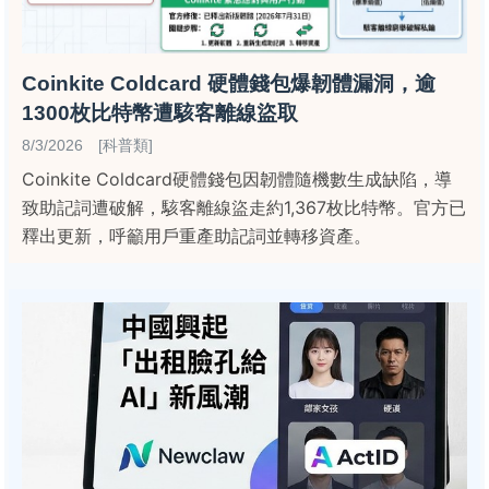
Coinkite Coldcard 硬體錢包爆韌體漏洞，逾
1300枚比特幣遭駭客離線盜取
8/3/2026 [科普類]
Coinkite Coldcard硬體錢包因韌體隨機數生成缺陷，導
致助記詞遭破解，駭客離線盜走約1,367枚比特幣。官方已
釋出更新，呼籲用戶重產助記詞並轉移資產。