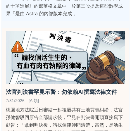
的十項進展》的部落格文章中，於第三段提及這些數學成
果「是由 Astra 的內部版本完成，
法官判決書罕見示警：勿依賴AI撰寫法律文件
7/31/2026 [AI類]
桃園地方法院近日審結一起祖厝共有土地買賣糾紛，法官
孫健智駁回原告全部請求後，罕見在判決書開頭直接寫下
勸告：「拿到判決後，請找個律師問清楚，當然，是活生