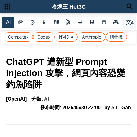
哈燒王 Hot3C
AI
🪖
⌚
📱
📷
🎬
💻
💾
🖱
🎮
文
A
選
Computex
Codex
NVIDIA
Anthropic
摺疊機
ChatGPT 遭新型 Prompt
Injection 攻擊，網頁內容恐變
釣魚陷阱
[OpenAI]
分類:
AI
發布時間:
2026/05/30 22:00
by S.L. Gan