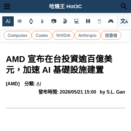
哈燒王 Hot3C
AI
🪖
⌚
📱
📷
🎬
💻
💾
🖱
🎮
文
A
選
Computex
Codex
NVIDIA
Anthropic
摺疊機
AMD 宣布在台投資逾百億美
元，加速 AI 基礎設施建置
[AMD]
分類:
AI
發布時間:
2026/05/21 15:00
by S.L. Gan