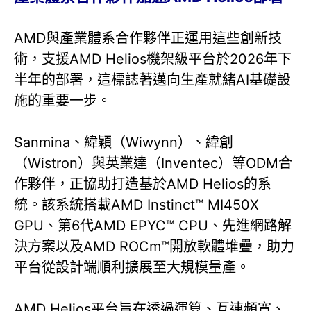
AMD與產業體系合作夥伴正運用這些創新技
術，支援AMD Helios機架級平台於2026年下
半年的部署，這標誌著邁向生產就緒AI基礎設
施的重要一步。
Sanmina、緯穎（Wiwynn）、緯創
（Wistron）與英業達（Inventec）等ODM合
作夥伴，正協助打造基於AMD Helios的系
統。該系統搭載AMD Instinct™ MI450X
GPU、第6代AMD EPYC™ CPU、先進網路解
決方案以及AMD ROCm™開放軟體堆疊，助力
平台從設計端順利擴展至大規模量產。
AMD Helios平台旨在透過運算、互連頻寬、