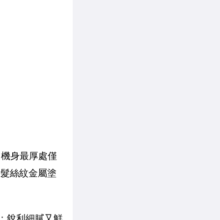
腦，機身最厚處僅
心圓髮絲紋金屬塗
作業；銳利細膩又鮮