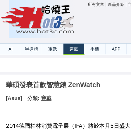
所有文章
|
新品介紹
|
AI
半導體
軍武
穿戴
手機
APP
華碩發表首款智慧錶 ZenWatch
[Asus]
分類:
穿戴
2014德國柏林消費電子展（IFA）將於本月5日