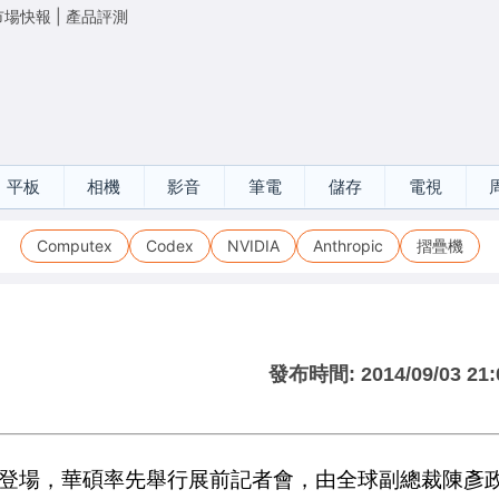
市場快報
|
產品評測
平板
相機
影音
筆電
儲存
電視
Computex
Codex
NVIDIA
Anthropic
摺疊機
發布時間:
2014/09/03 21:
盛大登場，華碩率先舉行展前記者會，由全球副總裁陳彥