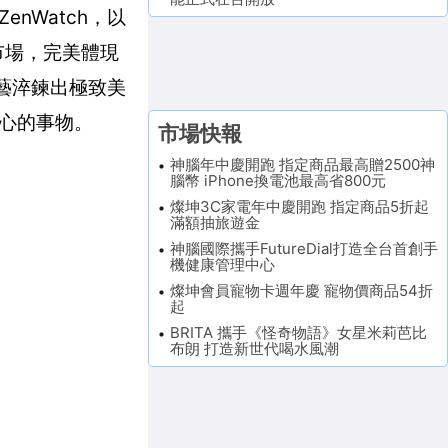
enWatch，以
市場，完美體現
工藝淬鍊出極致美
心的事物。
市場快報
神腦年中慶開跑 指定商品最高贈2500神
腦幣 iPhone換電池最高省800元
燦坤3C家電年中慶開跑 指定商品5折起
滿額抽旅遊金
神腦國際攜手FutureDial打造全台首創手
機健康管理中心
燦坤會員寵物卡週年慶 寵物價商品54折
起
BRITA 攜手《怪奇物語》女星米莉芭比
布朗 打造新世代喝水風潮