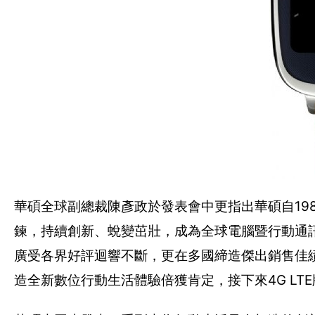
華碩全球副總裁陳彥政於發表會中更指出華碩自19
鍊，持續創新、蛻變茁壯，成為全球電腦暨行動通訊
廣受各界好評迴響不斷，更在多國締造傑出銷售佳績
造全新數位行動生活體驗倍獲肯定，接下來4G LT