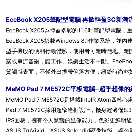
EeeBook X205筆記型電腦 再掀輕盈3C新潮
EeeBook X205為輕盈多彩的11.6吋筆記
EeeBook X205搭載Windows 8.1作業系統，並
型手機般的便利行動體驗，使用者可隨時隨地、隨
案或串流音樂，讓工作、娛樂生活不中斷。EeeBo
質觸感表面，不僅外出攜帶俐落方便，繽紛時尚亦
MeMO Pad 7 ME572C平板電腦─超乎想
MeMO Pad 7 ME572C是搭載IntelR A
Pad 7 ME572C採用超窄邊框設計，機身輕薄僅8
IPS面板，擁有令人驚豔的呈像能力，色彩更鮮明
ASUS TruVivid、ASUS Splendid顯