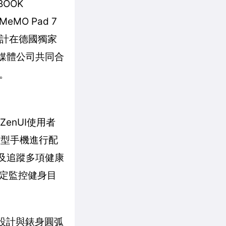
OOK
MO Pad 7
預計在德國獨家
位多媒體公司共同合
。
ZenUI使用者
智慧型手機進行配
知及追蹤多項健康
定監控健身目
扣設計與錶身圓弧