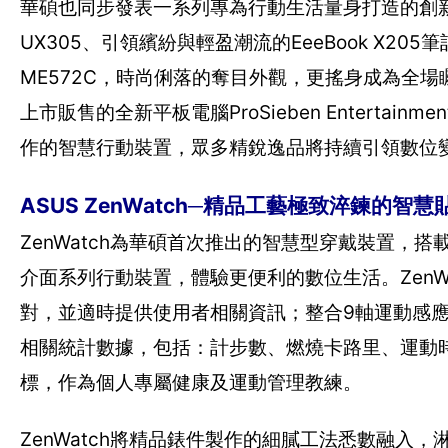
華碩也同步發表一系列專為行動生活量身打造的創新產品
UX305、引領繽紛與輕盈潮流的EeeBook X205
ME572C，時尚俐落的奪目外觀，更搖身成為全
上市販售的全新平板電腦ProSieben Entertai
作的智慧行動裝置，眾多精銳逸品將持續引領數位
ASUS ZenWatch─精品工藝極致淬鍊的智
ZenWatch為華碩首次推出的智慧型穿戴裝置，搭載An
介面系列行動裝置，體驗更便利的數位生活。ZenWat
對，並適時提供使用者相關資訊；整合9軸運動感應器，
相關統計數據，包括：計步數、燃燒卡路里、運動
標，作為個人專屬健康及運動管理教練。
ZenWatch將精品錶件製作的細膩工法悉數融