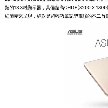
豔的13.3吋顯示器，具備超高QHD+(3200 X
細節精采呈現，絕對是超輕巧筆記型電腦的不二首