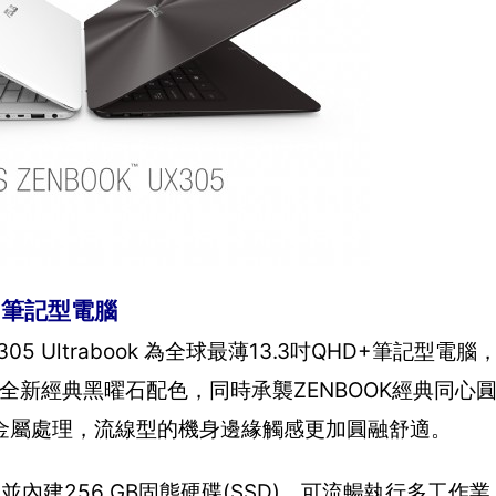
D+筆記型電腦
5 Ultrabook 為全球最薄13.3吋QHD+筆記型電
除了提供全新經典黑曜石配色，同時承襲ZENBOOK經典同
金屬處理，流線型的機身邊緣觸感更加圓融舒適。
M處理器，並內建256 GB固態硬碟(SSD)，可流暢執行多工