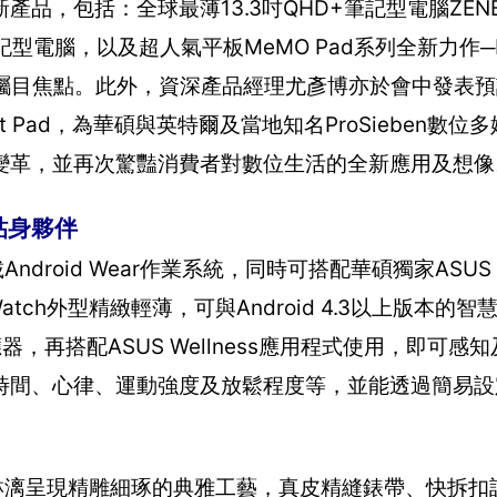
，包括：全球最薄13.3吋QHD+筆記型電腦ZENB
筆記型電腦，以及超人氣平板MeMO Pad系列全新力作─Me
場矚目焦點。此外，資深產品經理尤彥博亦於會中發表
nment Pad，為華碩與英特爾及當地知名ProSieben數
變革，並再次驚豔消費者對數位生活的全新應用及想像
慧貼身夥伴
droid Wear作業系統，同時可搭配華碩獨家ASUS 
ch外型精緻輕薄，可與Android 4.3以上版本的
再搭配ASUS Wellness應用程式使用，即可感
時間、心律、運動強度及放鬆程度等，並能透過簡易設
入，淋漓呈現精雕細琢的典雅工藝，真皮精縫錶帶、快拆