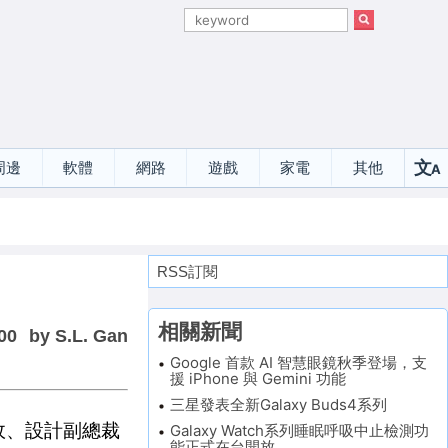
文
周邊
軟體
網路
遊戲
家電
其他
A
選
RSS訂閱
相關新聞
00
by S.L. Gan
Google 首款 AI 智慧眼鏡秋季登場，支
援 iPhone 與 Gemini 功能
三星發表全新Galaxy Buds4系列
政、設計副總裁
Galaxy Watch系列睡眠呼吸中止檢測功
能正式在台開放