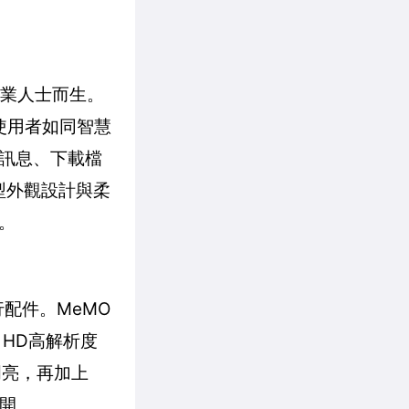
專業人士而生。
提供使用者如同智慧
訊息、下載檔
線型外觀設計與柔
。
流行配件。MeMO
 HD高解析度
明亮，再加上
展開。