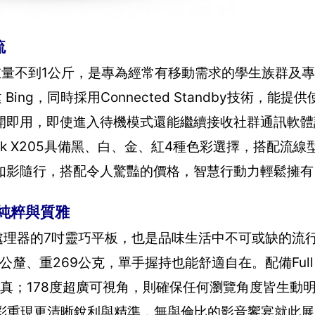
流
型電腦，重量不到1公斤，是專為經常有移動需求的學生族群及
內建 Bing，同時採用Connected Standby技術，能
開即用，即使進入待機模式還能繼續接收社群通訊軟體
ok X205具備黑、白、金、紅4種色彩選擇，搭配流
如影隨行，搭配令人驚豔的價格，智慧行動力輕鬆擁有
像的純粹與質雅
tom四核心處理器的7吋靈巧平板，也是品味生活中不可或缺的
.3公釐、重269公克，單手握持也能舒適自在。配備Full
逼真；178度超廣可視角，則確保任何瀏覽角度皆生動
像技術，讓色彩重現更清晰銳利與精準，無與倫比的影音饗宴就此