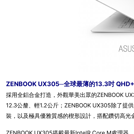
ZENBOOK UX305─全球最薄的13.3吋 QH
採用全鋁合金打造，外觀華美出眾的ZENBOOK UX30
12.3公釐、輕1.2公斤；ZENBOOK UX305
裝，以及極具優雅質感的楔形設計，搭配鑽切高光
ZENBOOK UX305搭載最新IntelR Core 