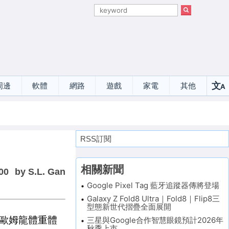
文
周邊
軟體
網路
遊戲
家電
其他
A
選
RSS訂閱
相關新聞
00
by S.L. Gan
Google Pixel Tag 藍牙追蹤器傳將登場
Galaxy Z Fold8 Ultra｜Fold8｜Flip8三
型態新世代摺疊全面展開
台歐姆龍體重體
三星與Google合作智慧眼鏡預計2026年
秋季上市