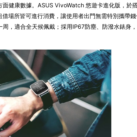
面健康數據。ASUS VivoWatch 悠遊卡進化版，
店與租借場所皆可進行消費，讓使用者出門無需特別攜帶
力超過一周，適合全天候佩戴；採用IP67防塵、防潑水錶身