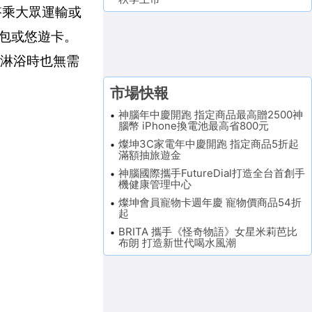
於搭乘大眾運輸或
錢包或悠遊卡。
，淋浴時也無需
市場快報
神腦年中慶開跑 指定商品最高贈2500神
腦幣 iPhone換電池最高省800元
燦坤3C家電年中慶開跑 指定商品5折起
滿額抽旅遊金
神腦國際攜手FutureDial打造全台首創手
機健康管理中心
燦坤會員寵物卡週年慶 寵物價商品54折
起
BRITA 攜手《怪奇物語》女星米莉芭比
布朗 打造新世代喝水風潮