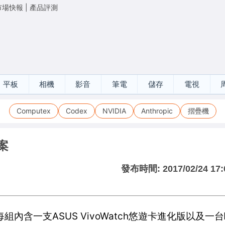
市場快報
|
產品評測
平板
相機
影音
筆電
儲存
電視
Computex
Codex
NVIDIA
Anthropic
摺疊機
案
發布時間:
2017/02/24 17:
含一支ASUS VivoWatch悠遊卡進化版以及一