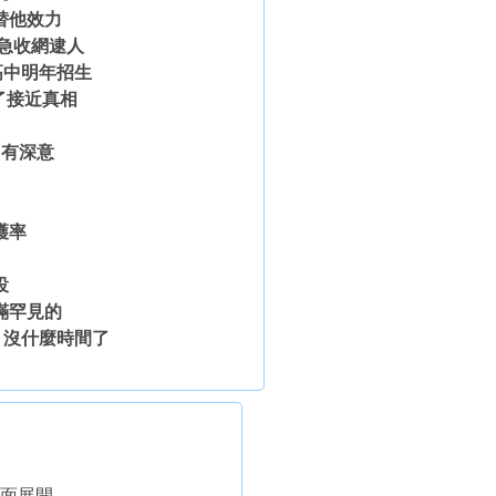
替他效力
因急收網逮人
高中明年招生
了接近真相
」有深意
護率
！
投
滿罕見的
：沒什麼時間了
疊全面展開