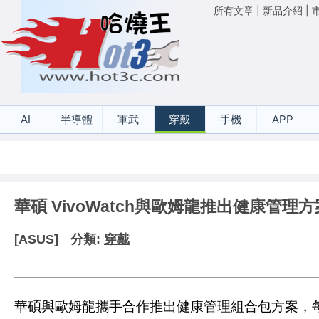
所有文章
|
新品介紹
|
AI
半導體
軍武
穿戴
手機
APP
華碩 VivoWatch與歐姆龍推出健康管理方
[ASUS]
分類:
穿戴
華碩與歐姆龍攜手合作推出健康管理組合包方案，每組內