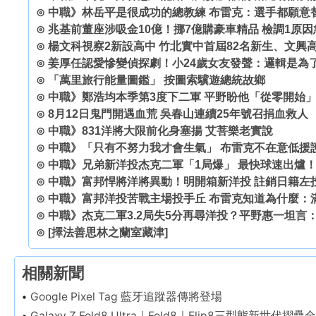
⊙
中職》林岳平是很成功的總教練 布雷克：選手都願意
⊙
兆基前董座涉吸金10億！挪7億購豪車精品 檢調1原
⊙
楊文科視察2新設高中 竹北實中首屆82名新生、文興
⊙
姜厚任認愛慘變偵探劇！小24歲女友發聲：邏輯是為
⊙
「萬里旅行能量圖鑑」 按圖索驥遊總統故鄉
⊙
中職》鄭浩均本季第3度下二軍 平野盼他「從零開始
⊙
8月12日鬼門開遇血荒 吳春山連續25年號召捐血救人
⊙
中職》831洋將大限前化身塞揚 艾菩樂老實說
⊙
中職》「只有不努力我才會生氣」 布雷克不在意低援
⊙
中職》兄弟新洋投杰克二軍「1局爆」 最快球速出爐
⊙
中職》富邦悍將洋將異動！明開箱新洋投 註銷日籍左
⊙
中職》富邦洋投苦戰主場投手丘 布雷克知道為什麼：
⊙
中職》杰克二軍3.2局失5分再尋洋投？平野惠一坦言
⊙
[擇法善思林之蘭室藏津]
相關新聞
Google Pixel Tag 藍牙追蹤器傳將登場
Galaxy Z Fold8 Ultra｜Fold8｜Flip8三型態新世代摺