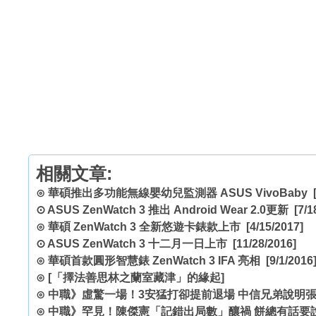
相關文章:
⊙
華碩推出多功能無線嬰幼兒監測器 ASUS VivoBaby
[
⊙
ASUS ZenWatch 3 推出 Android Wear 2.0更新
[7/1
⊙
華碩 ZenWatch 3 全新悠遊卡錶款上市
[4/15/2017]
⊙
ASUS ZenWatch 3 十二月一日上市
[11/28/2016]
⊙
華碩首款圓形智慧錶 ZenWatch 3 IFA 亮相
[9/1/2016
⊙
[「擇法善思林之蘭室藏津」的緣起]
⊙
中職》虛驚一場！3安猛打卻提前退場 中信兄弟說明
⊙
中職》罕見！陳傑憲「記錯出局數」釀禍 餅總有話要