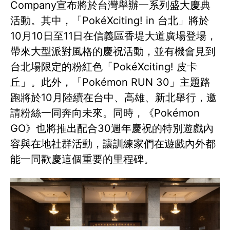
Company宣布將於台灣舉辦一系列盛大慶典
活動。其中，「PokéXciting! in 台北」將於
10月10日至11日在信義區香堤大道廣場登場，
帶來大型派對風格的慶祝活動，並有機會見到
台北場限定的粉紅色「PokéXciting! 皮卡
丘」。此外，「Pokémon RUN 30」主題路
跑將於10月陸續在台中、高雄、新北舉行，邀
請粉絲一同奔向未來。同時，《Pokémon
GO》也將推出配合30週年慶祝的特別遊戲內
容與在地社群活動，讓訓練家們在遊戲內外都
能一同歡慶這個重要的里程碑。