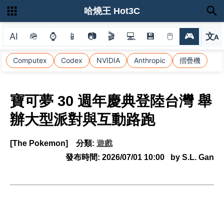
哈燒王 Hot3C
AI
🪖
⌚
📱
📷
🎬
💻
💾
🖱
🎮
文
A
選
Computex
Codex
NVIDIA
Anthropic
摺疊機
寶可夢 30 週年慶典登陸台灣 舉
辦大型派對與互動路跑
[The Pokemon]
分類:
遊戲
發布時間:
2026/07/01 10:00
by S.L. Gan