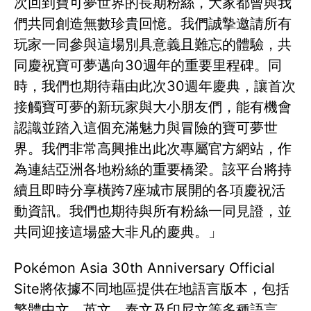
次回到寶可夢世界的長期粉絲，大家都曾與我
們共同創造無數珍貴回憶。我們誠摯邀請所有
玩家一同參與這場別具意義且難忘的體驗，共
同慶祝寶可夢邁向30週年的重要里程碑。同
時，我們也期待藉由此次30週年慶典，讓首次
接觸寶可夢的新玩家與大小朋友們，能有機會
認識並踏入這個充滿魅力與冒險的寶可夢世
界。我們非常高興推出此次專屬官方網站，作
為連結亞洲各地粉絲的重要橋梁。該平台將持
續且即時分享橫跨7座城市展開的各項慶祝活
動資訊。我們也期待與所有粉絲一同見證，並
共同迎接這場盛大非凡的慶典。」
Pokémon Asia 30th Anniversary Official
Site將依據不同地區提供在地語言版本，包括
繁體中文、英文、泰文及印尼文等多種語言。