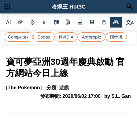
哈燒王 Hot3C
AI
🪖
⌚
📱
📷
🎬
💻
💾
🖱
🎮
文
A
選
Computex
Codex
NVIDIA
Anthropic
摺疊機
寶可夢亞洲30週年慶典啟動 官
方網站今日上線
[The Pokemon]
分類:
遊戲
發布時間:
2026/06/02 17:00
by S.L. Gan