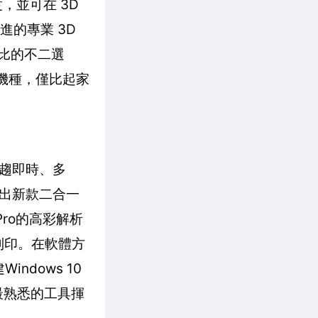
度，並可在 3D
進的專業 3D
價比的不二選
機種，僅比起家
趨即時、多
出新款二合一
Pro的高彩解析
色差列印。在軟體方
indows 10
最熟悉的工具揮