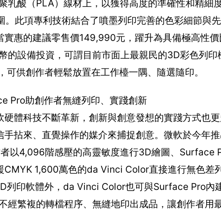
合、噴射到聚乳酸（PLA）線材上，以獲得高度的準確性和精細
彩範圍。此項專利技術結合了噴墨列印完善的色彩細節與先
實惠的建議零售價149,990元，躍升為具備極高性
幣的設備投資，可謂目前市面上最親民的3D彩色列印
5.3 cm)，可供創作者輕鬆放置在工作檯一隅、隨選隨印。
ce Pro助創作者無縫列印、實踐創新
軟硬體科技不斷革新，創新與創意發想的實踐方式也更
信手拈來、直覺操作的媒介來捕捉創意。微軟於今年推
者以4,096階感壓的高靈敏度進行3D繪圖、Surface 
MYK 1,600萬色的da Vinci Color直接進行無
外，da Vinci Color也可與Surface Pro內建W
可不經繁複的轉檔程序、無縫地印出成品，讓創作者用