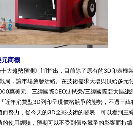
美元商機
市場十大趨勢預測》[1]指出，目前除了原有的3D印表機
印戰局，讓市場愈發活絡。在技術需求大增與供給多元
00萬美元。三緯國際CEO沈軾榮/三緯國際亞太區總經
「近年消費型3D列印呈現價格競爭的態勢，不過三緯
值而努力，從今天的3D全彩技術的發表，可以看到三
值的使用經驗，預期可以不受到價格競爭的影響而持續