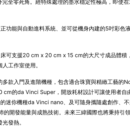
而外完全零死角。經特殊處理的墨水穩定性極高，即使在
動校正功能與自動進料系統、並可從機身內建的5吋彩色
支援20 cm x 20 cm x 15 cm的大尺寸成品
個人工作室使用。
多款入門及進階機種，包含適合珠寶與精緻工藝的Nob
x30 cm的da Vinci Super，開放耗材設計可讓使用
動容易的迷你機種da Vinci nano、及可隨身攜隨處創作
顯三緯國際豐沛的開發能量與成熟技術。未來三緯國際也將秉持引
發光發熱。