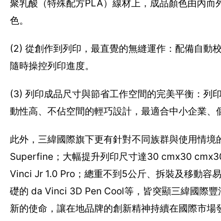
聚乳酸（特殊配方PLA）線材上，成品顏色由內
色。
(2) 從創作到列印，最直覺的無縫運作：配備自
隨時操控列印進度。
(3) 列印成品尺寸與節省工作空間的完美平衡：列印床可
動性高、不佔空間的輕巧設計，最適合中小企業、
此外，三緯國際旗下更有針對不同族群與使用情境的
Superfine；大幅提升列印尺寸達30 cmx30 cm
Vinci Jr 1.0 Pro；總重不到5公斤、拆裝及移
礎的 da Vinci 3D Pen Cool等，皆突
新的使命，讓在地品牌的創新精神持續在國際市場