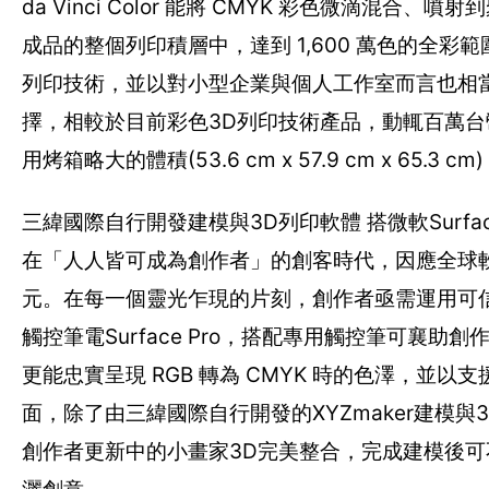
da Vinci Color 能將 CMYK 彩色微滴混
成品的整個列印積層中，達到 1,600 萬色的全
列印技術，並以對小型企業與個人工作室而言也相當
擇，相較於目前彩色3D列印技術產品，動輒百萬台
用烤箱略大的體積(53.6 cm x 57.9 cm x 6
三緯國際自行開發建模與3D列印軟體 搭微軟Surfa
在「人人皆可成為創作者」的創客時代，因應全球
元。在每一個靈光乍現的片刻，創作者亟需運用可
觸控筆電Surface Pro，搭配專用觸控筆可襄助創作
更能忠實呈現 RGB 轉為 CMYK 時的色澤，並以支援C
面，除了由三緯國際自行開發的XYZmaker建模與3D列印軟體
創作者更新中的小畫家3D完美整合，完成建模後