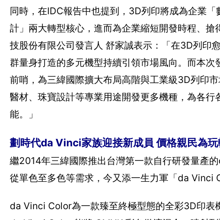
同時，在IDC報告中也提到，3D列印將成為企業
計」兩大轉型核心，進而為企業縮短開發時程、搶
技股份有限公司發言人 舒家誠表示：「在3D列印
群量身打造的多元機型持續引領市場風向。而本次發表的
前哨，為三緯國際擴大布局高階與工業級3D列印
醫材、珠寶設計等專業用途開發更多機種，為各行
能。」
劃時代da Vinci家族迎接新成員 價格親民為
繼2014年三緯國際推出台灣第一款自行研發量產的da V
從單色至多色等需求，今又添一生力軍「da Vinci 
da Vinci Color為一款臻至終極型態的全彩3D印