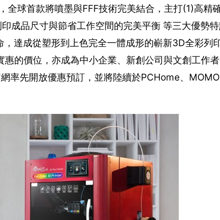
全球首款將噴墨與FFF技術完美結合，主打(1)高精
)列印成品尺寸與節省工作空間的完美平衡 等三大優勢
，達成從塑形到上色完全一體成形的嶄新3D全彩列印
元起，親民實惠的價位，亦成為中小企業、新創公司與文創工作
緯國際官網率先開放優惠預訂，並將陸續於PCHome、MO