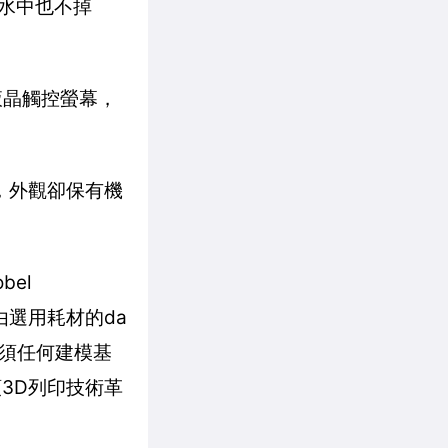
水中也不掉
液晶觸控螢幕，
體積，外觀卻保有機
el
者自由選用耗材的da
、不須任何建模基
領3D列印技術革