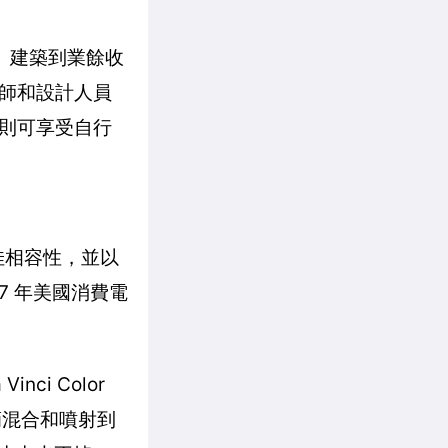
作、建築到業餘收
師和設計人員
則可享受自行
佳相容性，並以
17 年美國消費電
nci Color
色微滴混合和噴射到