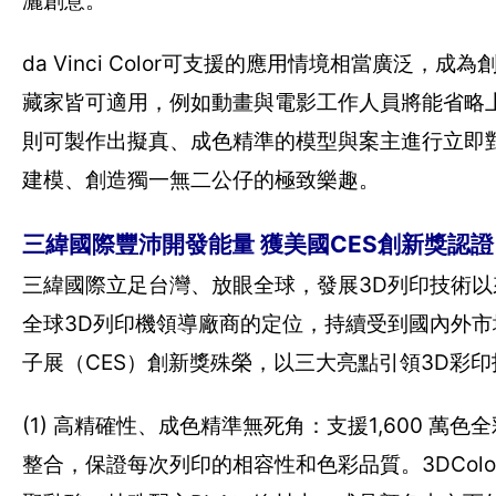
灑創意。
da Vinci Color可支援的應用情境相當廣
藏家皆可適用，例如動畫與電影工作人員將能省略
則可製作出擬真、成色精準的模型與案主進行立即
建模、創造獨一無二公仔的極致樂趣。
三緯國際豐沛開發能量 獲美國CES創新獎認證
三緯國際立足台灣、放眼全球，發展3D列印技術
全球3D列印機領導廠商的定位，持續受到國內外市場的高度
子展（CES）創新獎殊榮，以三大亮點引領3D彩
(1) 高精確性、成色精準無死角：支援1,600 萬色全彩列印，將 
整合，保證每次列印的相容性和色彩品質。3DColorJet