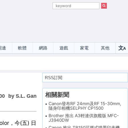
文
周邊
軟體
網路
遊戲
家電
其他
A
選
RSS訂閱
相關新聞
00
by S.L. Gan
Canon發布RF 24mm及RF 15-30mm,
隨身印相機SELPHY CP1500
Brother 推出 A3輕連供旗艦版 MFC-
J3940DW
or，今(五) 日
Canon 推出 TR150可攜式噴墨印表機、