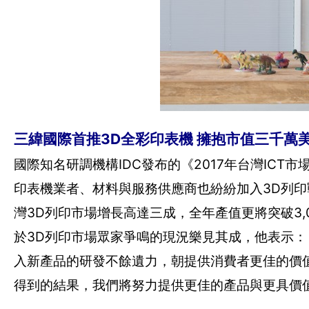
三緯國際首推3D全彩印表機 擁抱市值三千萬
國際知名研調機構IDC發布的《2017年台灣ICT
印表機業者、材料與服務供應商也紛紛加入3D列
灣3D列印市場增長高達三成，全年產值更將突破3,0
於3D列印市場眾家爭鳴的現況樂見其成，他表示：
入新產品的研發不餘遺力，朝提供消費者更佳的價
得到的結果，我們將努力提供更佳的產品與更具價