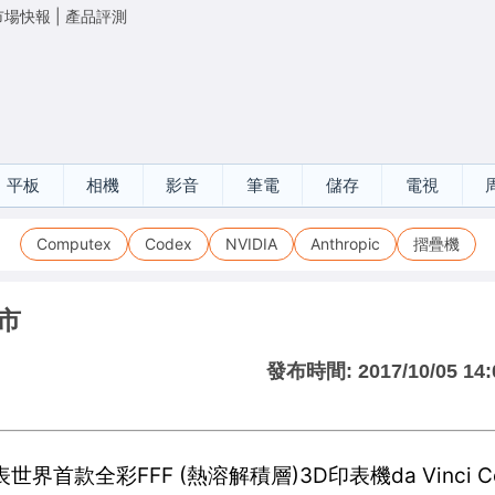
市場快報
|
產品評測
平板
相機
影音
筆電
儲存
電視
Computex
Codex
NVIDIA
Anthropic
摺疊機
上市
發布時間:
2017/10/05 14:
全彩FFF (熱溶解積層)3D印表機da Vinci Col