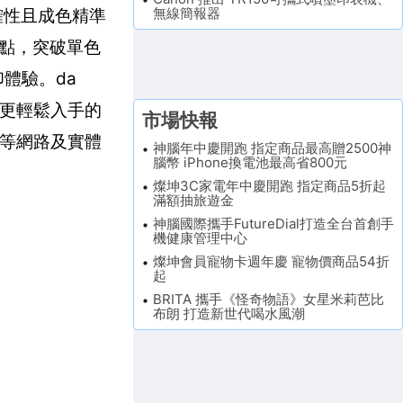
無線簡報器
確性且成色精準
特點，突破單色
體驗。da
者更輕鬆入手的
市場快報
MO等網路及實體
神腦年中慶開跑 指定商品最高贈2500神
腦幣 iPhone換電池最高省800元
燦坤3C家電年中慶開跑 指定商品5折起
滿額抽旅遊金
神腦國際攜手FutureDial打造全台首創手
機健康管理中心
燦坤會員寵物卡週年慶 寵物價商品54折
起
BRITA 攜手《怪奇物語》女星米莉芭比
布朗 打造新世代喝水風潮