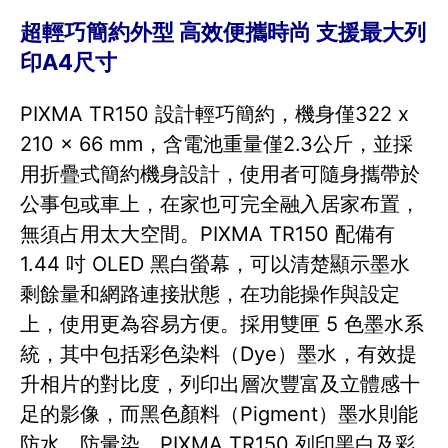
超輕巧簡約外型 高效便攜時尚 支援最大列
印A4尺寸
PIXMA TR150 設計輕巧簡約，機身僅322 x
210 x 66 mm，含電池重量僅2.3公斤，並採
用折疊式簡約機身設計，使用者可隨身攜帶於
公事包或車上，在家也可完全融入居家布置，
無須占用太大空間。PIXMA TR150 配備有
1.44 吋 OLED 黑白螢幕，可以清楚顯示墨水
剩餘量和網路連接狀態，在功能操作與設定
上，使用更為容易方便。採用雙匣 5 色墨水系
統，其中包括彩色染料（Dye）墨水，有效提
升相片的對比度，列印出層次豐富及立體感十
足的影像，而黑色顏料（Pigment）墨水則能
防水、防暈染。PIXMA TR150 列印黑白及彩