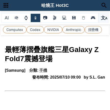
哈燒王 Hot3C
AI
🪖
⌚
📱
📷
🎬
💻
💾
🖱
🎮
文
A
選
Computex
Codex
NVIDIA
Anthropic
摺疊機
最輕薄摺疊旗艦三星Galaxy Z
Fold7震撼登場
[Samsung]
分類:
手機
發布時間:
2025/07/10 09:00
by S.L. Gan