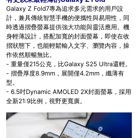
Galaxy Z Fold7專為追求多元需求的用戶設
計，兼具傳統智慧手機的便攜性與易用性，同
時透過摺疊螢幕提供強大功能與靈活應用。機
身輕薄設計，搭配加寬的封面螢幕，即使在收
摺狀態下，也能輕鬆輸入文字、瀏覽內容，操
作依然順暢無比。
- 重量僅215公克，比Galaxy S25 Ultra還輕。
- 摺疊厚度8.9mm，展開僅4.2mm，纖薄有
型。
- 6.5吋Dynamic AMOLED 2X封面螢幕，採用
全新21:9比例，視野更寬廣。