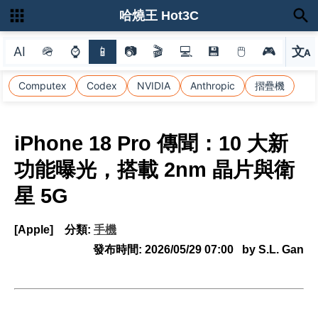
哈燒王 Hot3C
AI
🪖
⌚
📱
📷
🎬
💻
💾
🖱
🎮
文
A
選
Computex
Codex
NVIDIA
Anthropic
摺疊機
iPhone 18 Pro 傳聞：10 大新
功能曝光，搭載 2nm 晶片與衛
星 5G
[Apple]
分類:
手機
發布時間:
2026/05/29 07:00
by S.L. Gan