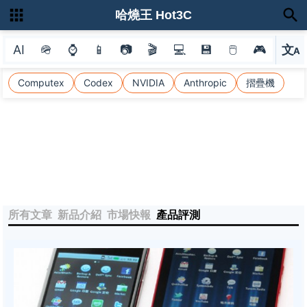
哈燒王 Hot3C
AI
🪖
⌚
📱
📷
🎬
💻
💾
🖱
🎮
文
A
選
Computex
Codex
NVIDIA
Anthropic
摺疊機
所有文章
新品介紹
市場快報
產品評測