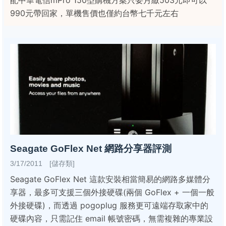
配中華電信mPro 150型購機方案只要月繳503元即可以
990元帶回家，單機售價也僅約台幣七千元左右
Seagate GoFlex Net 網路分享器評測
3/17/2011 [儲存類]
Seagate GoFlex Net 這款安裝相當簡易的網路多媒體分
享器，最多可支援三個外接硬碟(兩個 GoFlex + 一個一般
外接硬碟)，而透過 pogoplug 服務更可遠端存取家中的
硬碟內容，只需記住 email 帳號密碼，無需複雜的專業設