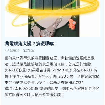
舊電腦跑太慢？換硬碟嘍！
4/29/2011 [儲存類]
但如果您覺得您的電腦開機速度、開軟體的速度總是龜
速，這時候最該檢驗的就是兩個項目，首先是記憶體
(DRAM)容量: 如果還在使用 512MB 就趁現在 DRAM 價
格正便宜花個幾百元台幣去升級 2GB；另一項則是您電腦
中配備的硬碟是否該換了，如果還在使用老式的
80/120/160/250GB 硬碟的朋友，則更該考慮換個更快的
儲存設備可立即大幅提昇電腦效能！