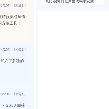
芭比布朗 打造新世代喝水風潮
/15/2011 [週邊類]
這時候就必須借
製的方便工具！
/14/2011 [相機類]
就是加入了多種的
/13/2011 [筆電類]
 i7-2630 四核