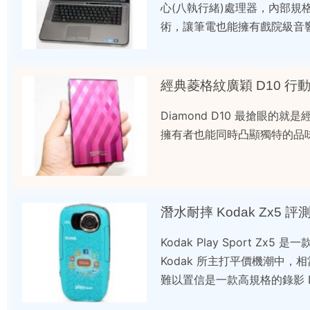
心(八執行緒)處理器，內部規格
術，讓筆電也能擁有戲院級音
經典菱格紋廣穎 D10 行
Diamond D10 最搶眼
擁有者也能同時凸顯獨特的品
潛水耐摔 Kodak Zx5 評
Kodak Play Sport Z
Kodak 所主打平價機潮中，
難以置信是一款高規格的錄影 