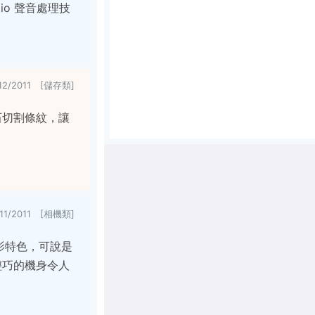
io 聲音處理技
/12/2011 [儲存類]
石切割條紋，讓
/11/2011 [相機類]
度錄影特色，可說是
輕巧的機身令人