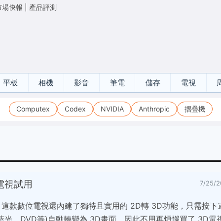
市場快報
|
產品評測
平板
相機
影音
筆電
儲存
電視
Computex
Codex
NVIDIA
Anthropic
摺疊機
電漿電視試用
7/25
，這款數位電視還內建了獨特且實用的 2D轉 3D功能，只需按下
藍光、DVD等)自動轉變為 3D畫面，因此不用再煩惱買了 3D