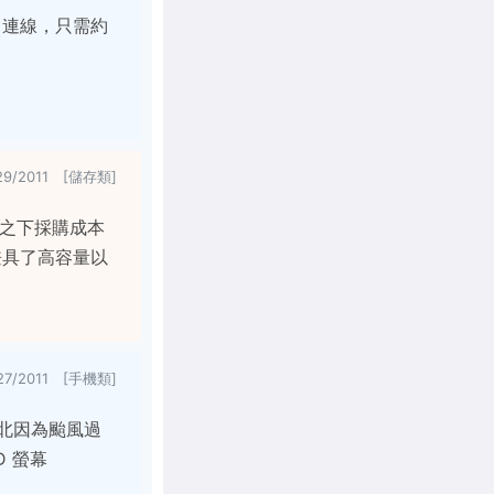
es 連線，只需約
29/2011 [儲存類]
相對之下採購成本
同時兼具了高容量以
27/2011 [手機類]
然台北因為颱風過
D 螢幕