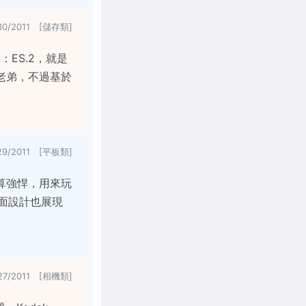
30/2011 [儲存類]
品：ES.2，就是
算小老弟，不過基於
29/2011 [平板類]
實還算強悍，用來玩
面設計也展現
27/2011 [相機類]