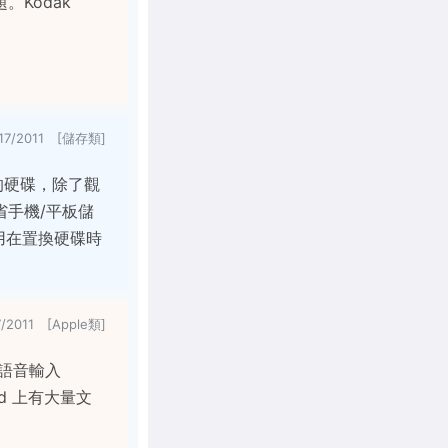
Kodak
/17/2011 [儲存類]
t 上的硬碟，除了觀
手機/平板儲
不用在置換硬碟時
7/2011 [Apple類]
的語音輸入
ad 上有大量文