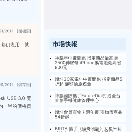
/21/2011 [相機類]
市場快報
00 都仍堪用！就
神腦年中慶開跑 指定商品最高贈
2500神腦幣 iPhone換電池最高省
800元
燦坤3C家電年中慶開跑 指定商品5
折起 滿額抽旅遊金
/19/2011 [儲存類]
神腦國際攜手FutureDial打造全台
 USB 3.0 竟
首創手機健康管理中心
僅約一半的價格買
燦坤會員寵物卡週年慶 寵物價商品
54折起
BRITA 攜手《怪奇物語》女星米莉