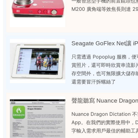
一般智慧型手機的前置鏡頭也無
M200 廣角端等效焦長則達
Seagate GoFlex Net
只需透過 Popoplug 服務，便可輕
賞照片，還可即時欣賞串流影
存空間外，也可無限擴大儲存能力。
還需要冒汗拆螺絲了
聲龍聽寫 Nuance Dragon 
Nuance Dragon Di
App。在我們的實際使用中，Drag
字輸入需求用戶最佳的輔助工