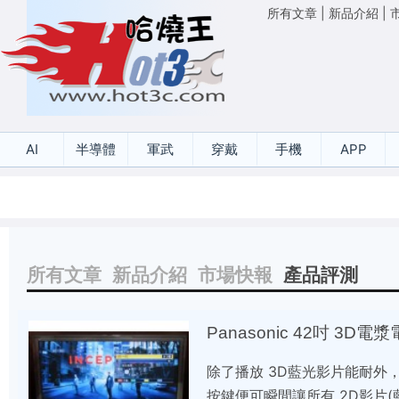
所有文章
|
新品介紹
|
AI
半導體
軍武
穿戴
手機
APP
所有文章
新品介紹
市場快報
產品評測
Panasonic 42吋 3D
除了播放 3D藍光影片能耐外
按鍵便可瞬間讓所有 2D影片(