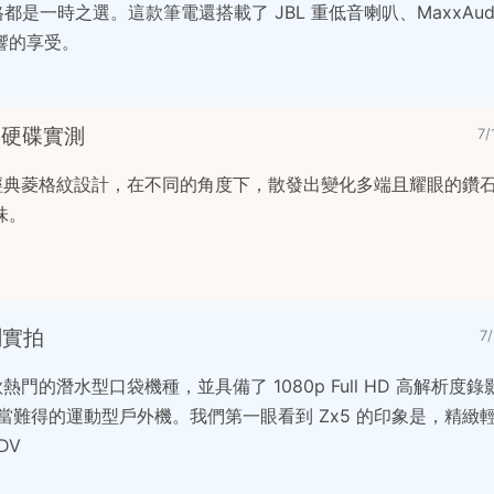
都是一時之選。這款筆電還搭載了 JBL 重低音喇叭、MaxxAud
響的享受。
動硬碟實測
7
的就是經典菱格紋設計，在不同的角度下，散發出變化多端且耀眼的鑽
味。
測實拍
7
x5 是一款熱門的潛水型口袋機種，並具備了 1080p Full HD 高解析
相當難得的運動型戶外機。我們第一眼看到 Zx5 的印象是，精緻
DV