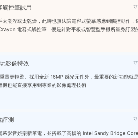
質電容觸控筆試用
7
手太潮溼或太乾燥，此時也無法讓電容式螢幕感應到觸控動作，
 iCrayon 電容式觸控筆，便是針對平板或智慧型手機所量身訂
: 大玩影像特效
7
更迷你重量更輕盈、採用全新 16MP 感光元件外，最重要的新功能
相機也能直接享用到專業的影像處理技術
筆電評測
7
 HD 螢幕影音娛樂新筆電，並搭載了高檔的 Intel Sandy Bridge Core