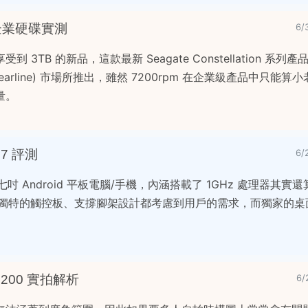
e 企業硬碟實測
6/
TB 的新品，這款最新 Seagate Constellation 系列產
(nearline) 市場所推出，雖然 7200rpm 在企業級產品中只能
量。
S7 評測
6/
業界少數七吋 Android 平板電腦/手機，內涵搭載了 1GHz 處理器其
，獨特的觸控板、支撐腳架設計都考慮到用戶的需求，而獨家的桌
 M200 實拍解析
6/