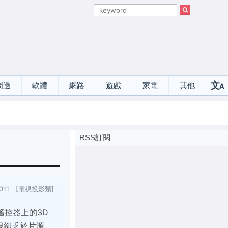
文
周邊
軟體
網路
遊戲
家電
其他
A
選
RSS訂閱
/2011 [電視投影類]
遙控器上的3D
電視卻乏於片源、