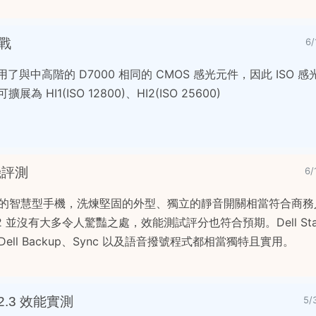
實戰
6
R，採用了與中高階的 D7000 相同的 CMOS 感光元件，因此 ISO
為 HI1(ISO 12800)、HI2(ISO 25600)
手機評測
6
中規中矩的智慧型手機，洗煉堅固的外型、獨立的靜音開關相當符合商
d 2.2 並沒有大多令人驚豔之處，效能測試評分也符合預期。Dell St
ll Backup、Sync 以及語音撥號程式都相當獨特且實用。
d 2.3 效能實測
5/