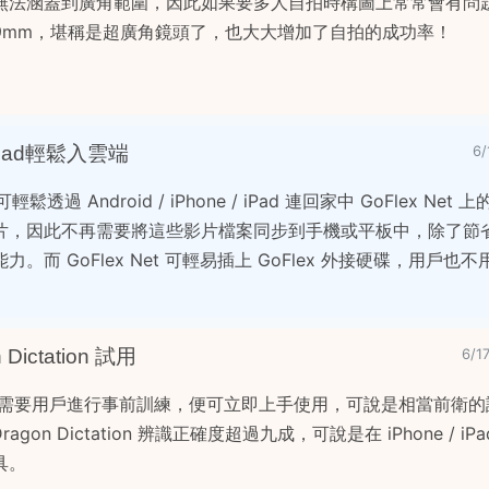
法涵蓋到廣角範圍，因此如果要多人自拍時構圖上常常會有問題。
 29mm，堪稱是超廣角鏡頭了，也大大增加了自拍的成功率！
讓 iPad輕鬆入雲端
6
鬆透過 Android / iPhone / iPad 連回家中 GoFlex Ne
片，因此不再需要將這些影片檔案同步到手機或平板中，除了節省
而 GoFlex Net 可輕易插上 GoFlex 外接硬碟，用戶也
Dictation 試用
6/1
ctation 不需要用戶進行事前訓練，便可立即上手使用，可說是相當前衛
on Dictation 辨識正確度超過九成，可說是在 iPhone / iP
具。