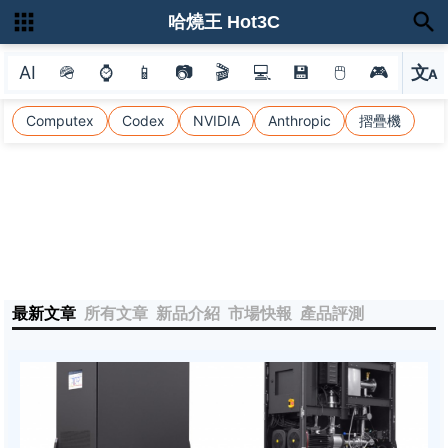
哈燒王 Hot3C
AI
🪖
⌚
📱
📷
🎬
💻
💾
🖱
🎮
文
A
選
Computex
Codex
NVIDIA
Anthropic
摺疊機
最新文章
所有文章
新品介紹
市場快報
產品評測