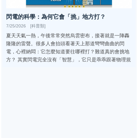
閃電的科學：為何它會「挑」地方打？
7/25/2026 [科普類]
夏天天氣一熱，午後常常突然烏雲密布，接著就是一陣轟
隆隆的雷聲。很多人會抬頭看著天上那道彎彎曲曲的閃
電，心裡納悶：它怎麼知道要往哪裡打？難道真的會挑地
方？ 其實閃電完全沒有「智慧」，它只是乖乖跟著物理規