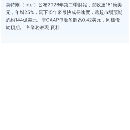
英特爾（Intel）公布2026年第二季財報，營收達161億美
元，年增25%，寫下15年來最快成長速度，遠超市場預期
的約144億美元。非GAAP每股盈餘為0.42美元，同樣優
於預期。 各業務表現 資料