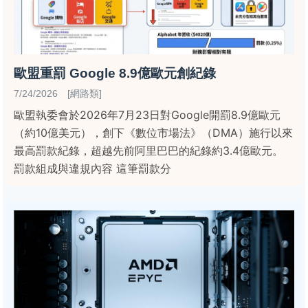
歐盟重罰 Google 8.9億歐元創紀錄
7/24/2026 [網路類]
歐盟執委會於2026年7月23日對Google開罰8.9億歐元
（約10億美元），創下《數位市場法》（DMA）施行以來
最高罰款紀錄，超越先前阿里巴巴的紀錄約3.4億歐元。
罰款組成與違規內容 這筆罰款分