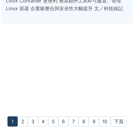
Linux Container 更便利 無需額外工具即可建置、管理
Linux 容器 企業級整合與安全性大幅提升 文／科技線記
1
2
3
4
5
6
7
8
9
10
下頁