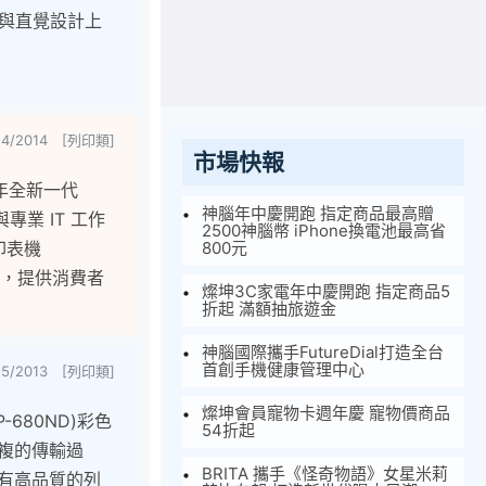
用與直覺設計上
24/2014 [列印類]
市場快報
年全新一代
神腦年中慶開跑 指定商品最高贈
業 IT 工作
2500神腦幣 iPhone換電池最高省
印表機
800元
FW，提供消費者
燦坤3C家電年中慶開跑 指定商品5
折起 滿額抽旅遊金
神腦國際攜手FutureDial打造全台
首創手機健康管理中心
25/2013 [列印類]
燦坤會員寵物卡週年慶 寵物價商品
P-680ND)彩色
54折起
繁複的傳輸過
BRITA 攜手《怪奇物語》女星米莉
可享有高品質的列