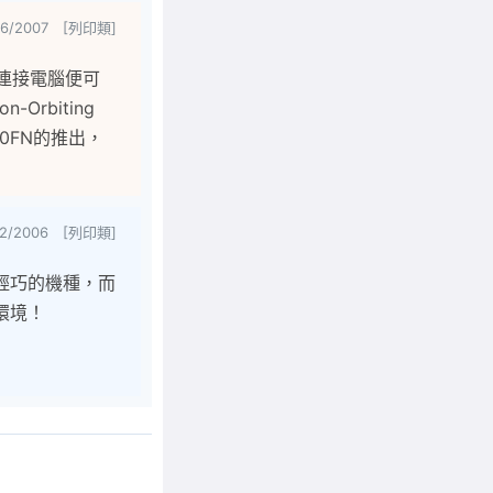
16/2007 [列印類]
用連接電腦便可
rbiting
160FN的推出，
22/2006 [列印類]
中最輕巧的機種，而
環境！