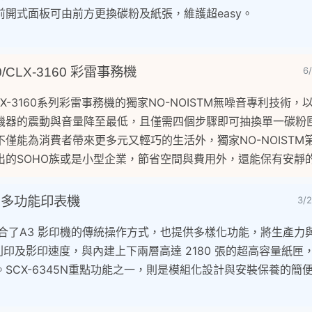
開式面板可由前方更換碳粉及紙張，維護超easy。
60/CLX-3160 彩雷事務機
6
列及CLX-3160系列彩雷事務機的獨家NO-NOISTM無噪音專利技術
機器的震動與音量降至最低，且僅需四個步驟即可抽換單一碳粉
僅能為消費者帶來更多元又輕巧的生活外，獨家NO-NOISTM
出的SOHO族或是小型企業，節省空間與費用外，還能保有安靜
45N多功能印表機
3/
不僅結合了A3 影印機的傳統操作方式，也提供多樣化功能，將生產
驚人列印及影印速度，與內建上下兩層高達 2180 張的超高容量紙
SCX-6345N重點功能之一，則是模組化設計與安裝保養的簡