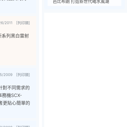
芭比布朗 打造新世代喝水風潮
26/2011 [列印類]
新系列黑白雷射
15/2009 [列印類]
能，針對不同需求的
務機SCX-
費者更貼心簡單的