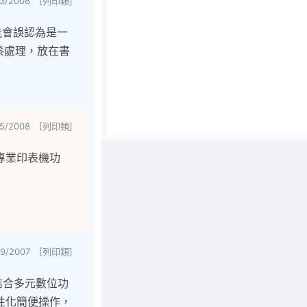
23/2008 [列印類]
可能會誤認為是一
烤漆處理，放在書
/5/2008 [列印類]
專業印表機功
19/2007 [列印類]
，結合多元數位功
性化簡便操作，