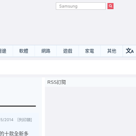
文
周邊
軟體
網路
遊戲
家電
其他
A
選
RSS訂閱
/5/2014 [列印類]
市場的十款全新多