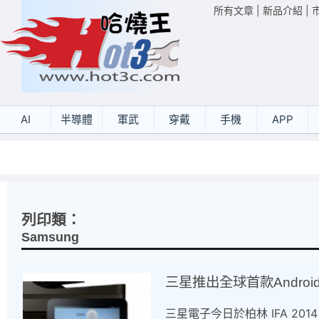
所有文章
|
新品介紹
|
AI
半導體
軍武
穿戴
手機
APP
列印類：
Samsung
三星推出全球首款Androi
三星電子今日於柏林 IFA 201