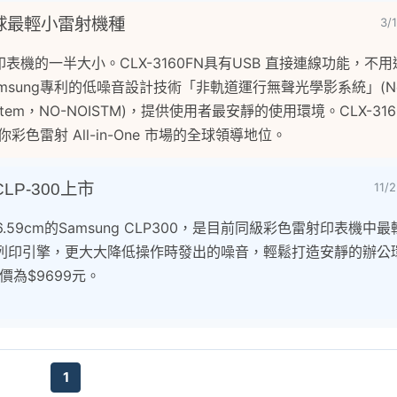
: 全球最輕小雷射機種
3/
統印表機的一半大小。CLX-3160FN具有USB 直接連線功能，不
ung專利的低噪音設計技術「非軌道運行無聲光學影系統」(Non-O
ging System，NO-NOISTM)，提供使用者最安靜的使用環境。CLX-3
彩色雷射 All-in-One 市場的全球領導地位。
LP-300上市
11/
X26.59cm的Samsung CLP300，是目前同級彩色雷射印表機
S™2nd列印引擎，更大大降低操作時發出的噪音，輕鬆打造安靜的辦公
售價為$9699元。
1