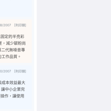
/8/2007 [列印類]
，以固定的半亮彩
匣，減少碳粉尚
第二代無噪音專
的工作品質。
20/2007 [列印類]
力與成本效益最大
匣，讓中小企業完
便操作，讓使用