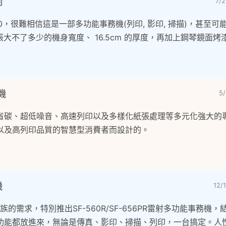
測
7/
-4500，很難相信這是一部多功能事務機(列印, 影印, 掃描)，甚至
張大不了多少的機身寬度、 16.5cm 的厚度，再加上鋼琴鏡面
機
5
省碳、超低噪音、高速列印以及多樣化紙張處理等多元化強大的
以及高列印品質的智慧型消費者而設計的。
機
12/
HO族的需求，特別推出SF-560R/SF-656PR雷射多功能事務機
功能都放進來，無論是傳真、影印、掃描、列印，一台搞定。人