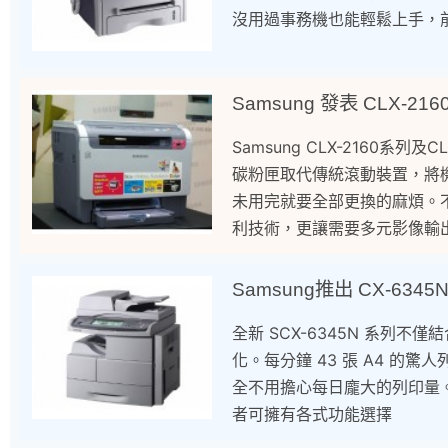
沒用過事務機也能輕鬆上手，前
Samsung 發表 CLX-21
Samsung CLX-2160系
碳粉匣取代傳統滾動裝置，將
未用完就要全部更換的麻煩。不
利技術，更讓需要多元影像輸
Samsung推出 CX-63
全新 SCX-6345N 系列
化。每分鐘 43 張 A4 的
全不用擔心每日龐大的列印量。
者可擁有各式功能選擇