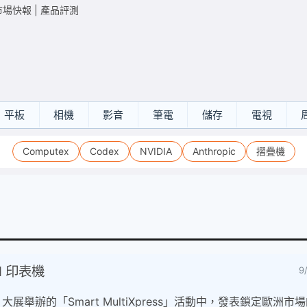
市場快報
|
產品評測
平板
相機
影音
筆電
儲存
電視
Computex
Codex
NVIDIA
Anthropic
摺疊機
d 印表機
9
4 大展舉辦的「Smart MultiXpress」活動中，發表鎖定歐洲