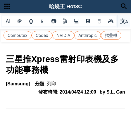
哈燒王 Hot3C
AI
🪖
⌚
📱
📷
🎬
💻
💾
🖱
🎮
文
A
選
Computex
Codex
NVIDIA
Anthropic
摺疊機
三星推Xpress雷射印表機及多
功能事務機
[Samsung]
分類:
列印
發布時間:
2014/04/24 12:00
by S.L. Gan