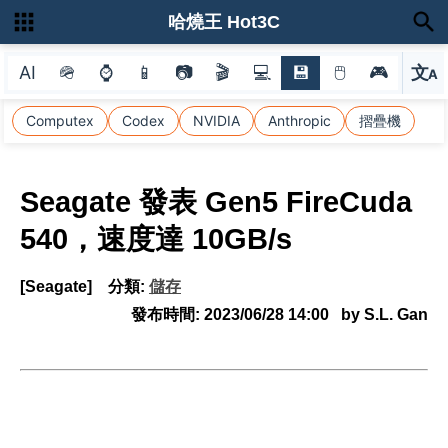
哈燒王 Hot3C
AI
🪖
⌚
📱
📷
🎬
💻
💾
🖱
🎮
文
A
選
Computex
Codex
NVIDIA
Anthropic
摺疊機
Seagate 發表 Gen5 FireCuda
540，速度達 10GB/s
[Seagate]
分類:
儲存
發布時間:
2023/06/28 14:00
by S.L. Gan