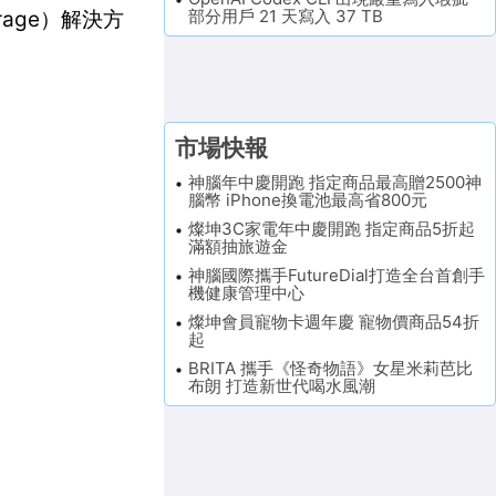
部分用戶 21 天寫入 37 TB
age）解決方
市場快報
神腦年中慶開跑 指定商品最高贈2500神
腦幣 iPhone換電池最高省800元
燦坤3C家電年中慶開跑 指定商品5折起
滿額抽旅遊金
神腦國際攜手FutureDial打造全台首創手
機健康管理中心
燦坤會員寵物卡週年慶 寵物價商品54折
起
BRITA 攜手《怪奇物語》女星米莉芭比
布朗 打造新世代喝水風潮