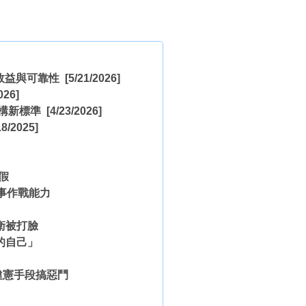
效益與可靠性
[5/21/2026]
026]
架構新標準
[4/23/2026]
8/2025]
假
事作戰能力
衛被打臉
的自己」
違憲手段搞惡鬥