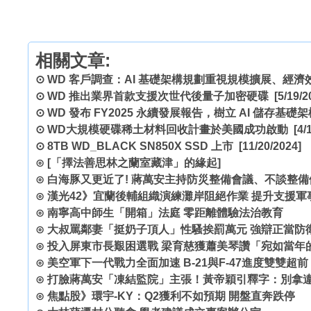
相關文章:
⊙
WD 客戶調查：AI 基礎架構規劃重視規模擴展、經濟
⊙
WD 推出業界首款支援次世代後量子加密硬碟
[5/19/2
⊙
WD 發布 FY2025 永續發展報告，樹立 AI 儲存基礎
⊙
WD大規模硬碟稀土材料回收計畫於美國成功啟動
[4/1
⊙
8TB WD_BLACK SN850X SSD 上市
[11/20/2024]
⊙
[「擇法善思林之蘭室藏津」的緣起]
⊙
白海豚又更近了! 蔣萬安主持防災整備會議、不談整備
⊙
漢光42》宜蘭後輔組織演練灘岸阻絕作業 提升支援軍
⊙
南寧高中師生「開箱」法庭 零距離體驗法治教育
⊙
大叔罵鄰妻「挺奶子頂人」性騷挨罰萬元 強辯正當防
⊙
投入屏東市長艱困選戰 梁育慈獲蕭美琴讚「宛如當年
⊙
美空軍下一代戰力全面加速 B-21與F-47進度雙雙超前
⊙
打臉蔣萬安「凍結監院」主張！黃帝穎引釋字：別拿
⊙
焦點股》環宇-KY：Q2獲利不如預期 開盤直奔跌停