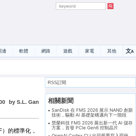
文
周邊
軟體
網路
遊戲
家電
其他
A
選
RSS訂閱
相關新聞
00
by S.L. Gan
SanDisk 在 FMS 2026 展示 NAND 創新
技術，驅動 AI 基礎架構邁向下一階段
慧榮科技 FMS 2026 展出新一代 AI 儲存
方案，首發 PCIe Gen6 控制晶片
PF）的標準化，
OpenAI Codex CLI 出現嚴重寫入瑕疵