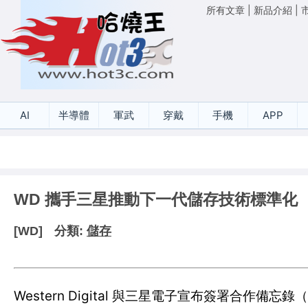
所有文章
|
新品介紹
|
AI
半導體
軍武
穿戴
手機
APP
WD 攜手三星推動下一代儲存技術標準化
[WD]
分類:
儲存
Western Digital 與三星電子宣布簽署合作