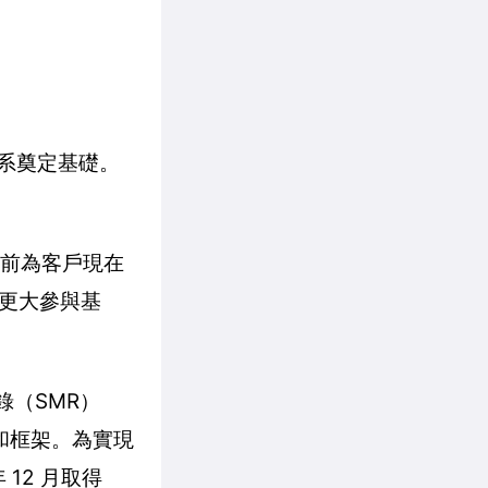
生態系奠定基礎。
提前為客戶現在
更大參與基
錄（SMR）
型和框架。為實現
 12 月取得