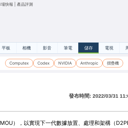
市場快報
|
產品評測
平板
相機
影音
筆電
儲存
電視
Computex
Codex
NVIDIA
Anthropic
摺疊機
發布時間:
2022/03/31 11:
備忘錄（MOU），以實現下一代數據放置、處理和架構（D2