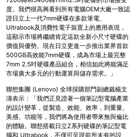
7200轉和5400轉7mm2.5吋硬碟的市場接受
度。我們很高興看到所有電腦OEM大廠一致認
證日立上一代7mm硬碟在多款筆電、
Ultrabook及消費性電子裝置上的應用表現，
這顯示市場將繼續肯定這款全新小尺寸硬碟的
價值與優勢。現在日立更進一步推出業界首款
500GB高效能7mm硬碟，成為市場上最完整
7mm 2.5吋硬碟產品組合，相信如此將能滿足
市場廣大多元的行動運算與儲存需求。」
聯想集團 (Lenovo) 全球採購部門副總裁楊文
濤表示：「我們正見證著一個筆記型電腦產業
的設計變革，從製造、效能、效率，到重量、
美感、功能等，我們將為使用者帶來無與倫比
的體驗。聯想搭載日立Z系列硬碟的筆記型電
腦和 Ultrabook，不僅可呈現前所未有的設