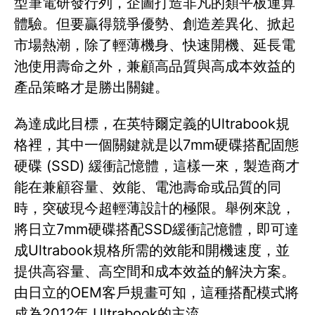
型筆電研發行列，企圖打造非凡的類平板運算
體驗。但要贏得競爭優勢、創造差異化、掀起
市場熱潮，除了輕薄機身、快速開機、延長電
池使用壽命之外，兼顧高品質與高成本效益的
產品策略才是勝出關鍵。
為達成此目標，在英特爾定義的Ultrabook規
格裡，其中一個關鍵就是以7mm硬碟搭配固態
硬碟 (SSD) 緩衝記憶體，這樣一來，製造商才
能在兼顧容量、效能、電池壽命或品質的同
時，突破現今超輕薄設計的極限。舉例來說，
將日立7mm硬碟搭配SSD緩衝記憶體，即可達
成Ultrabook規格所需的效能和開機速度，並
提供高容量、高空間和成本效益的解決方案。
由日立的OEM客戶規畫可知，這種搭配模式將
成為2012年 Ultrabook的主流。