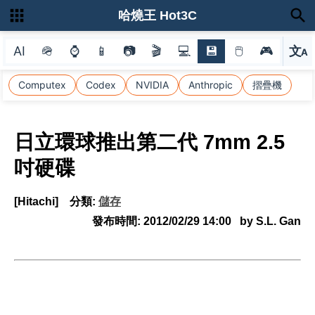
哈燒王 Hot3C
AI
🪖
⌚
📱
📷
🎬
💻
💾
🖱
🎮
文
A
選
Computex
Codex
NVIDIA
Anthropic
摺疊機
日立環球推出第二代 7mm 2.5
吋硬碟
[Hitachi]
分類:
儲存
發布時間:
2012/02/29 14:00
by S.L. Gan