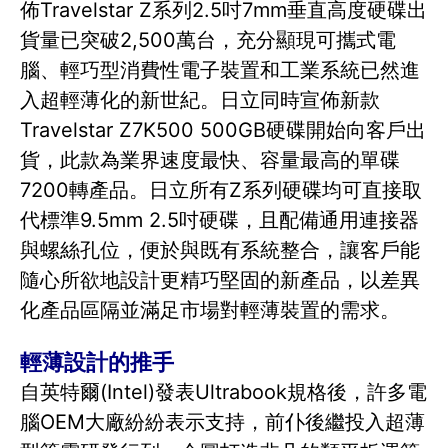
佈Travelstar Z系列2.5吋7mm垂直高度硬碟出
貨量已突破2,500萬台，充分顯現可攜式電
腦、輕巧型消費性電子裝置和工業系統已然進
入超輕薄化的新世紀。日立同時宣佈新款
Travelstar Z7K500 500GB硬碟開始向客戶出
貨，此款為業界速度最快、容量最高的單碟
7200轉產品。日立所有Z系列硬碟均可直接取
代標準9.5mm 2.5吋硬碟，且配備通用連接器
與螺絲孔位，便於與既有系統整合，讓客戶能
隨心所欲地設計更精巧堅固的新產品，以差異
化產品區隔並滿足市場對輕薄裝置的需求。
輕薄設計的推手
自英特爾(Intel)發表Ultrabook規格後，許多電
腦OEM大廠紛紛表示支持，前仆後繼投入超薄