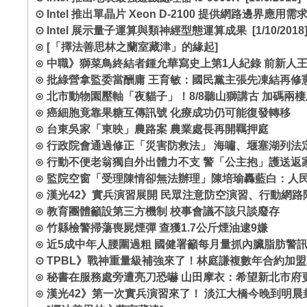
⊙
Intel 推出單晶片 Xeon D-2100 提供網路邊界應用需
⊙
Intel 展示量子運算與類神經型態運算成果
[1/10/2018
⊙
[「擇法善思林之蘭室藏津」的緣起]
⊙
中職》獅菜鳥終結者鍾允華寫史上第1人紀錄 前新人
⊙
批綠營拿監委當酬庸 王育敏：國民黨主張先凍結再修
⊙
北市動物園壓軸「夜貓子」！8/8聽山獅講古 加碼兩
⊙
癌細胞竟靠果糖互傳訊號 化療成功仍可能復發轉移
⊙
台東吳家「東映」農路案 農業處長再開羈押庭
⊙
行政院會通過修正「災害防救法」 海嘯、堰塞湖列法
⊙
行動不便老翁獨自外出體力不支 警「公主抱」護送返
⊙
監院空窗「受理陳情卻無法辦理」陳培瑜轟藍白：人
⊙
漢光42》實兵演習展開 民眾注意防空演習、行動網路
⊙
教育團體籲設第三方機制 校事會議不該只談廢存
⊙
竹縣檢警掃蕩喪屍煙彈 查獲1.7公斤煙油逮9嫌
⊙
近5成中年人腰圍過粗 國健署籲每月量抓內臟脂肪警
⊙
TPBL》戰神重量級補強來了！林庭謙複數年合約加
⊙
秘書在服務處旁遭亮刀恐嚇 山田摩衣：希望新北市府
⊙
漢光42》第一次實兵演習來了！ 淡江大橋今晚到明晨