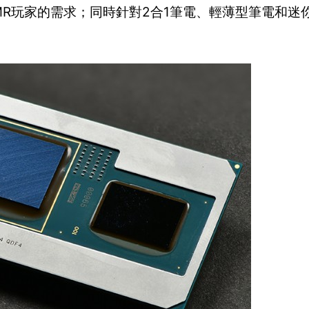
MR玩家的需求；同時針對2合1筆電、輕薄型筆電和迷