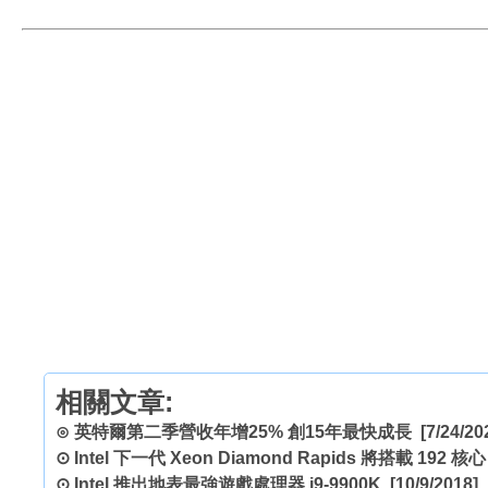
相關文章:
⊙
英特爾第二季營收年增25% 創15年最快成長
[7/24/20
⊙
Intel 下一代 Xeon Diamond Rapids 將搭載 192 核
⊙
Intel 推出地表最強遊戲處理器 i9-9900K
[10/9/2018]