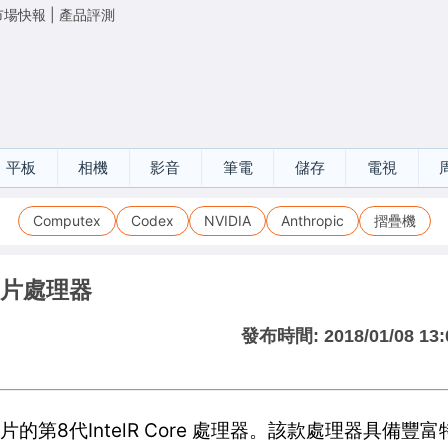
市場快報
|
產品評測
平板
相機
影音
筆電
儲存
電視
Computex
Codex
NVIDIA
Anthropic
摺疊機
顯示晶片處理器
發布時間:
2018/01/08 13:
 顯示晶片的第8代IntelR Core 處理器。該款處理器具備