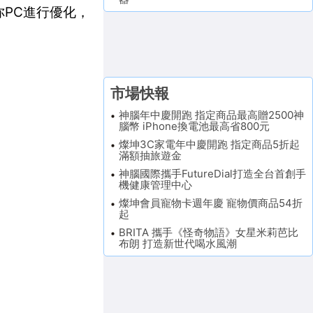
你PC進行優化，
市場快報
神腦年中慶開跑 指定商品最高贈2500神
腦幣 iPhone換電池最高省800元
燦坤3C家電年中慶開跑 指定商品5折起
滿額抽旅遊金
神腦國際攜手FutureDial打造全台首創手
機健康管理中心
燦坤會員寵物卡週年慶 寵物價商品54折
起
BRITA 攜手《怪奇物語》女星米莉芭比
布朗 打造新世代喝水風潮