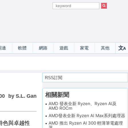
文
周邊
軟體
網路
遊戲
家電
其他
A
選
RSS訂閱
相關新聞
00
by S.L. Gan
AMD 發表全新 Ryzen、Ryzen AI及
AMD ROCm
AMD發表全新 Ryzen AI Max系列處理器
豐富特色與卓越性
AMD 推出 Ryzen AI 300 輕薄筆電處理
器