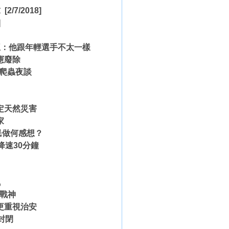
求
[2/7/2018]
]
王：他跟年輕選手不太一樣
憲廢除
棲爬蟲夜談
定天然災害
家
民做何感想？
降速30分鐘
訊
盟戰神
更重視治安
封閉