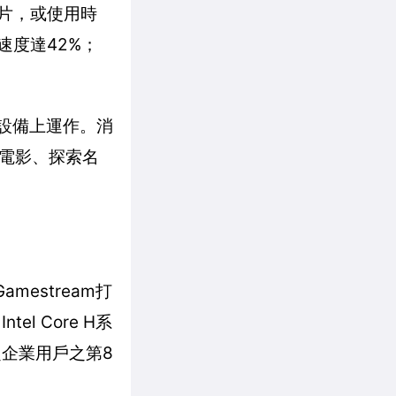
影片，或使用時
速度達42%；
項設備上運作。消
電影、探索名
mestream打
l Core H系
鎖定企業用戶之第8