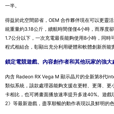
一半。
得益於此空間節省，OEM 合作夥伴現在可以更靈
統重量約3.18公斤，續航時間僅僅4小時，而厚度
1.7公分以下，一次充電最長能夠使用8小時，同
程式相結合，彰顯出充分利用硬體和軟體創新所能
鎖定電競遊戲、內容創作者和其他玩家的強大
內含 Radeon RX Vega M 顯示晶片的全新第8
類似系統，該款處理器能夠支援在更輕、更薄、更
卡相比，也可將畫面播放速率提升多達40%。遊
2》等最新遊戲，盡享順暢的動作表現以及鮮明的