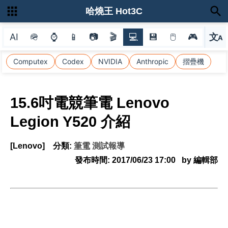
哈燒王 Hot3C
AI
🪖
⌚
📱
📷
🎬
💻
💾
🖱
🎮
文
A
選
Computex
Codex
NVIDIA
Anthropic
摺疊機
15.6吋電競筆電 Lenovo
Legion Y520 介紹
[Lenovo]
分類:
筆電
測試報導
發布時間:
2017/06/23 17:00
by 編輯部