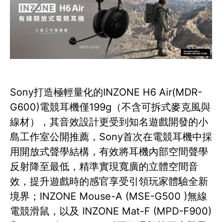
Sony打造極輕量化的INZONE H6 Air(MDR-
G600)電競耳機僅199g（不含可拆式麥克風與
線材），其音效設計更受到知名遊戲開發的小
島工作室公開推薦，Sony首次在電競耳機中採
用開放式聲學結構，有效將耳機內部空間聲學
反射降至最低，精準實現寬廣的立體空間音
效，提升遊戲時的感官享受引領玩家體驗全新
境界；INZONE Mouse-A (MSE-G500 )無線
電競滑鼠，以及 INZONE Mat-F (MPD-F900)