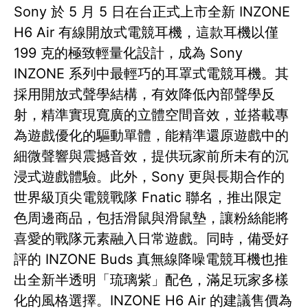
Sony 於 5 月 5 日在台正式上市全新 INZONE
H6 Air 有線開放式電競耳機，這款耳機以僅
199 克的極致輕量化設計，成為 Sony
INZONE 系列中最輕巧的耳罩式電競耳機。其
採用開放式聲學結構，有效降低內部聲學反
射，精準實現寬廣的立體空間音效，並搭載專
為遊戲優化的驅動單體，能精準還原遊戲中的
細微聲響與震撼音效，提供玩家前所未有的沉
浸式遊戲體驗。此外，Sony 更與長期合作的
世界級頂尖電競戰隊 Fnatic 聯名，推出限定
色周邊商品，包括滑鼠與滑鼠墊，讓粉絲能將
喜愛的戰隊元素融入日常遊戲。同時，備受好
評的 INZONE Buds 真無線降噪電競耳機也推
出全新半透明「琉璃紫」配色，滿足玩家多樣
化的風格選擇。INZONE H6 Air 的建議售價為