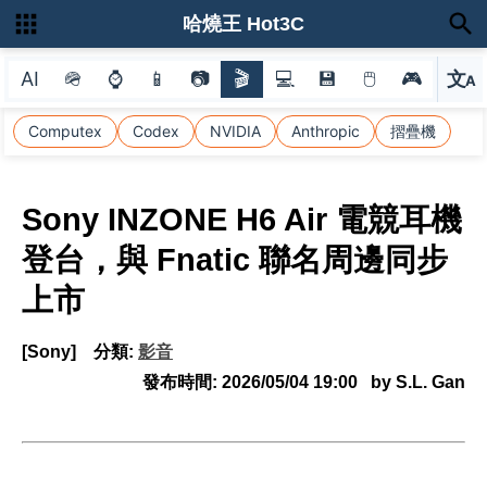
哈燒王 Hot3C
AI
🪖
⌚
📱
📷
🎬
💻
💾
🖱
🎮
文
A
選
Computex
Codex
NVIDIA
Anthropic
摺疊機
Sony INZONE H6 Air 電競耳機
登台，與 Fnatic 聯名周邊同步
上市
[Sony]
分類:
影音
發布時間:
2026/05/04 19:00
by S.L. Gan