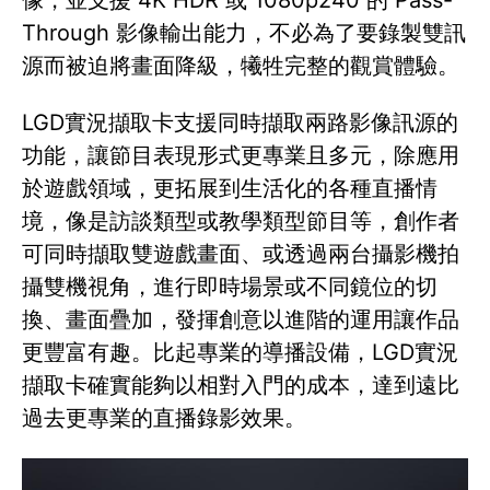
像，並支援 4K HDR 或 1080p240 的 Pass-
Through 影像輸出能力，不必為了要錄製雙訊
源而被迫將畫面降級，犧牲完整的觀賞體驗。
LGD實況擷取卡支援同時擷取兩路影像訊源的
功能，讓節目表現形式更專業且多元，除應用
於遊戲領域，更拓展到生活化的各種直播情
境，像是訪談類型或教學類型節目等，創作者
可同時擷取雙遊戲畫面、或透過兩台攝影機拍
攝雙機視角，進行即時場景或不同鏡位的切
換、畫面疊加，發揮創意以進階的運用讓作品
更豐富有趣。比起專業的導播設備，LGD實況
擷取卡確實能夠以相對入門的成本，達到遠比
過去更專業的直播錄影效果。