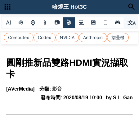
哈燒王 Hot3C
AI
🪖
⌚
📱
📷
🎬
💻
💾
🖱
🎮
文
A
選
Computex
Codex
NVIDIA
Anthropic
摺疊機
圓剛推新品雙路HDMI實況擷取
卡
[AVerMedia]
分類:
影音
發布時間:
2020/08/19 10:00
by S.L. Gan