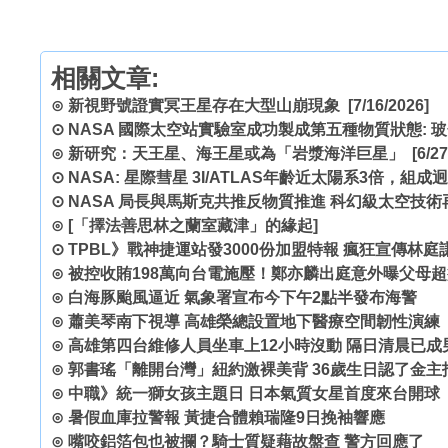
相關文章:
⊙
新視野號證實冥王星存在大型山崩現象
[7/16/2026]
⊙
NASA 國際太空站實驗室成功製成第五種物質狀態: 
⊙
新研究：天王星、海王星或為「岩漿海洋巨星」
[6/27
⊙
NASA: 星際彗星 3I/ATLAS年齡近太陽系3倍，組成
⊙
NASA 局長與馬斯克共推反物質推進 科幻級太空技術
⊙
[「擇法善思林之蘭室藏津」的緣起]
⊙
TPBL》戰神捷運站發3000份加盟特報 瘋狂宣傳林
⊙
被控收賄198萬向台電施壓！鄭亦麟出庭意外曝父母超
⊙
白海豚颱風逼近 氣象署宣布今下午2點半發布海警
⊙
蕭美琴南下視導 高雄榮總設置地下醫療空間韌性演練
⊙
高雄第四台維修人員坐車上12小時沒動 隔日清晨已成
⊙
郭書瑤「離開台灣」紐約激裸美背 36歲生日認了金主
⊙
中職》統一獅女孩主題日 日本氣質女星首度來台開球
⊙
暑假血庫拉警報 黃捷合體賴瑞隆9日挽袖響應
⊙
嘴咬鋁箔包也被攔？騎士質疑藉故盤查 警方回應了