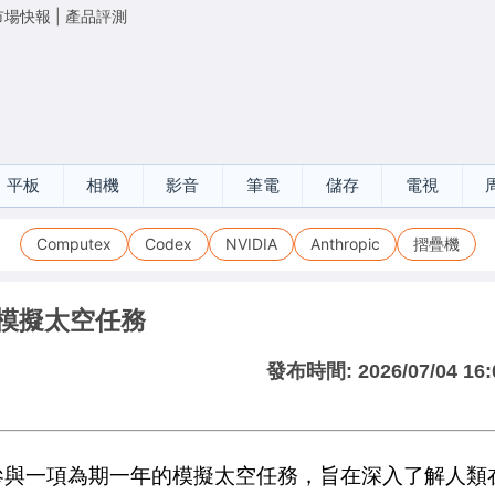
市場快報
|
產品評測
平板
相機
影音
筆電
儲存
電視
Computex
Codex
NVIDIA
Anthropic
摺疊機
 模擬太空任務
發布時間:
2026/07/04 16:
參與一項為期一年的模擬太空任務，旨在深入了解人類