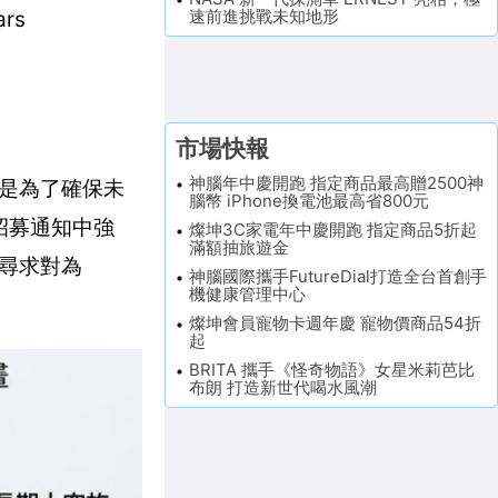
速前進挑戰未知地形
rs
市場快報
神腦年中慶開跑 指定商品最高贈2500神
的是為了確保未
腦幣 iPhone換電池最高省800元
。招募通知中強
燦坤3C家電年中慶開跑 指定商品5折起
滿額抽旅遊金
也尋求對為
神腦國際攜手FutureDial打造全台首創手
機健康管理中心
燦坤會員寵物卡週年慶 寵物價商品54折
起
BRITA 攜手《怪奇物語》女星米莉芭比
布朗 打造新世代喝水風潮