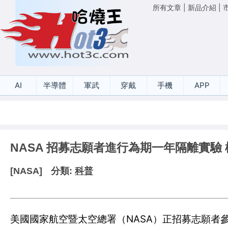
所有文章
|
新品介紹
|
AI
半導體
軍武
穿戴
手機
APP
NASA 招募志願者進行為期一年隔離實驗
[NASA]
分類:
科普
美國國家航空暨太空總署（NASA）正招募志願者