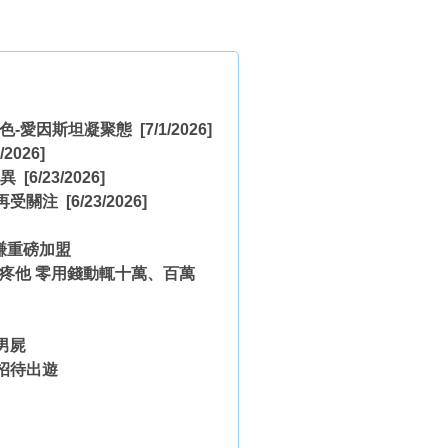
玻色-愛因斯坦凝聚態
[7/1/2026]
/2026]
迥異
[6/23/2026]
再受關注
[6/23/2026]
庭謙重磅加盟
疼他 零用錢動輒十萬、百萬
男屍
招待出遊