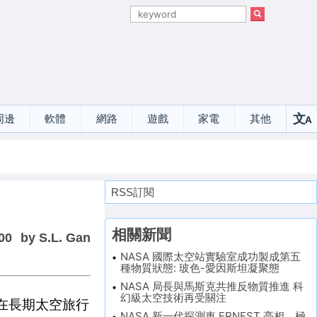
文
周邊
軟體
網路
遊戲
家電
其他
A
選
RSS訂閱
相關新聞
00
by S.L. Gan
NASA 國際太空站實驗室成功製成第五
種物質狀態: 玻色-愛因斯坦凝聚態
NASA 局長與馬斯克共推反物質推進 科
幻級太空技術再受關注
在長期太空旅行
NASA 新一代探測車 ERNEST 亮相，極