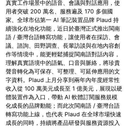
真實工作場景中的語音、會議與對話應用，使
用者突破 200 萬名、服務遍及 170 多個國
家、全球市佔第一 AI 筆記裝置品牌 Plaud 持
續強化在地化功能，近日於臺灣正式推出閩南
語 / 臺灣台語轉寫功能，讓使用者在採訪、會
議、諮詢、田野調查、長輩訪談與在地內容創
作等情境中，能更輕鬆捕捉閩南語對話內容，
理解真實語境中的語氣、口音與脈絡，將珍貴
聲音轉化為可保存、可整理、可延伸應用的文
字資料。Plaud 上月分享到兩年內年度經常性
收入從 100 萬美元成長至 1 億美元，展現以硬
體裝置作為入口，帶動 AI 軟體訂閱服務規模
化成長的品牌動能；而此次閩南語 / 臺灣台語
轉寫功能上線，也代表 Plaud 在全球市場快速
成長的同時，持續將產品研發與服務資源投入