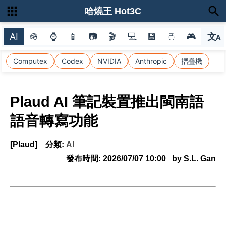
哈燒王 Hot3C
AI
🪖
⌚
📱
📷
🎬
💻
💾
🖱
🎮
文
A
選
Computex
Codex
NVIDIA
Anthropic
摺疊機
Plaud AI 筆記裝置推出閩南語
語音轉寫功能
[Plaud]
分類:
AI
發布時間:
2026/07/07 10:00
by S.L. Gan