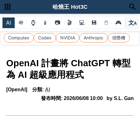
哈燒王 Hot3C
AI
🪖
⌚
📱
📷
🎬
💻
💾
🖱
🎮
文
A
選
Computex
Codex
NVIDIA
Anthropic
摺疊機
OpenAI 計畫將 ChatGPT 轉型
為 AI 超級應用程式
[OpenAI]
分類:
AI
發布時間:
2026/06/08 10:00
by S.L. Gan