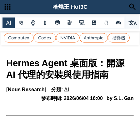
哈燒王 Hot3C
AI
🪖
⌚
📱
📷
🎬
💻
💾
🖱
🎮
文
A
選
Computex
Codex
NVIDIA
Anthropic
摺疊機
Hermes Agent 桌面版：開源
AI 代理的安裝與使用指南
[Nous Research]
分類:
AI
發布時間:
2026/06/04 16:00
by S.L. Gan