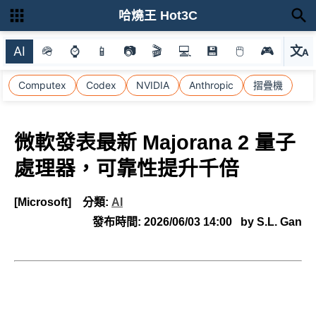
哈燒王 Hot3C
AI
🪖
⌚
📱
📷
🎬
💻
💾
🖱
🎮
文
A
選
Computex
Codex
NVIDIA
Anthropic
摺疊機
微軟發表最新 Majorana 2 量子
處理器，可靠性提升千倍
[Microsoft]
分類:
AI
發布時間:
2026/06/03 14:00
by S.L. Gan