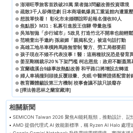
⊙
澎湖旺季旅客首跌破20萬 業者拋3問籲改善投資環境
⊙
疏散3千人卻傳悲劇 日本商場氣爆員工重返館內遭重
⊙
想脫單快看！ 彰化市未婚聯誼即起報名僅收80人
⊙
焦點股》M31：私募引進股王信驊 帶量急漲
⊙
吳旭智拋「步行城市」5政見 打造竹北不開車也能輕
⊙
范曉萱出手邀約 孫淑媚「親揭私交」被這句話打動
⊙
高雄工地吊車橫跨馬路無管制 警方、勞工局都要罰
⊙
孩子現在不矮不代表沒事！醫：這兩種狀況恐是發育
⊙
姜至剛稱裁示20％下架門檻 柯志恩批：政府不斷蓋黑
⊙
宜蘭礁溪台9線事故熱點改善 和平路口將增設左轉道
⊙
婦人車禍撞到頭後反覆頭暈、失眠 中醫辨證搭配雷射
⊙
教育團體籲設第三方機制 校事會議不該只談廢存
⊙
[擇法善思林之蘭室藏津]
相關新聞
SEMICON Taiwan 2026 聚焦AI能耗瓶頸，推動設
AMD 提倡代理式 AI 效能新標準，稱 Ryzen AI Halo 處理