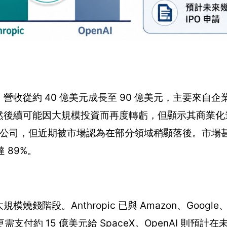
內，營收從約 40 億美元成長至 90 億美元，主要來自
利，雖然後續可能因大規模投資而再度轉虧，但顯示其商業
的指標性公司，但近期被市場認為在部分領域稍顯落後。市
達 89%。
規模燒錢階段。Anthropic 已與 Amazon、Google、
約 15 億美元給 SpaceX。OpenAI 則預計