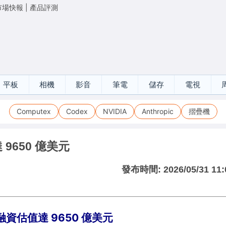
市場快報
|
產品評測
平板
相機
影音
筆電
儲存
電視
Computex
Codex
NVIDIA
Anthropic
摺疊機
 9650 億美元
發布時間:
2026/05/31 11:
輪融資估值達 9650 億美元