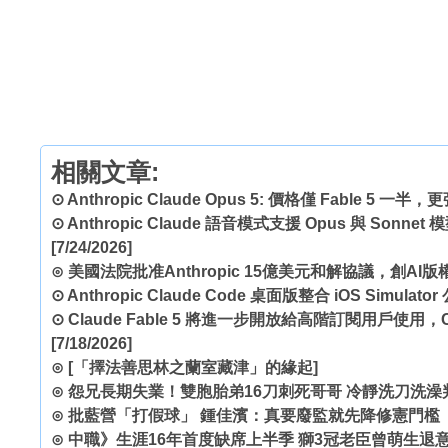
相關文章:
⊙
Anthropic Claude Opus 5: 價格僅 Fable 5 一半
⊙
Anthropic Claude 語音模式支援 Opus 與 Son
[7/24/2026]
⊙
美國法院批准Anthropic 15億美元和解協議，創AI
⊙
Anthropic Claude Code 桌面版整合 iOS Simulat
⊙
Claude Fable 5 將進一步開放給高階訂閱用戶使用，
[7/18/2026]
⊙
[「擇法善思林之蘭室藏津」的緣起]
⊙
怨兄長期失業！雙胞胎弟16刀刺死哥哥 冷靜洗刀洗澡判
⊙
批藍營「打假球」 鍾佳濱：真要廢監就先降修憲門檻
⊙
中職》生涯16年首度缺席上半季 獅3冠老臣曾萌生退