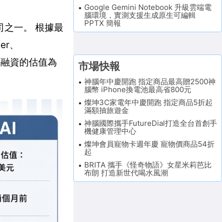
Google Gemini Notebook 升級雲端電
腦環境，實測支援生成原生可編輯
PPTX 簡報
公司之一。 根據最
eer、
上一次融資的估值為
市場快報
神腦年中慶開跑 指定商品最高贈2500神
腦幣 iPhone換電池最高省800元
燦坤3C家電年中慶開跑 指定商品5折起
滿額抽旅遊金
神腦國際攜手FutureDial打造全台首創手
機健康管理中心
燦坤會員寵物卡週年慶 寵物價商品54折
起
BRITA 攜手《怪奇物語》女星米莉芭比
布朗 打造新世代喝水風潮