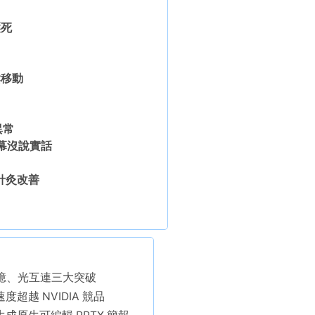
壓死
鬆移動
異常
幕沒說實話
針灸改善
計、記憶、光互連三大突破
速度超越 NVIDIA 競品