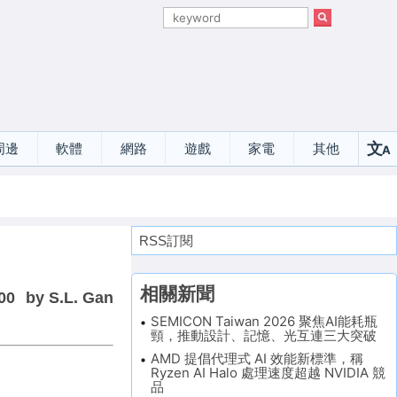
文
周邊
軟體
網路
遊戲
家電
其他
A
選
RSS訂閱
相關新聞
00
by S.L. Gan
SEMICON Taiwan 2026 聚焦AI能耗瓶
頸，推動設計、記憶、光互連三大突破
AMD 提倡代理式 AI 效能新標準，稱
Ryzen AI Halo 處理速度超越 NVIDIA 競
品