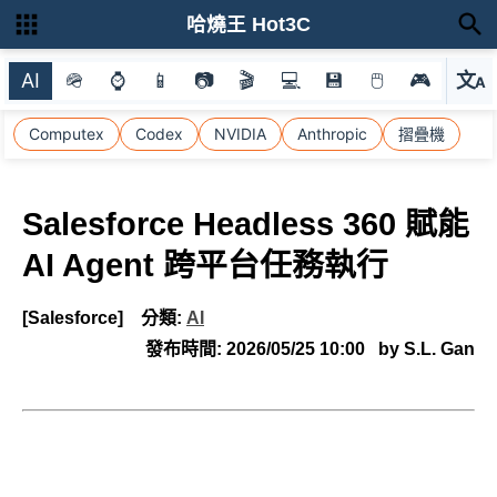
哈燒王 Hot3C
AI
🪖
⌚
📱
📷
🎬
💻
💾
🖱
🎮
文
A
選
Computex
Codex
NVIDIA
Anthropic
摺疊機
Salesforce Headless 360 賦能
AI Agent 跨平台任務執行
[Salesforce]
分類:
AI
發布時間:
2026/05/25 10:00
by S.L. Gan