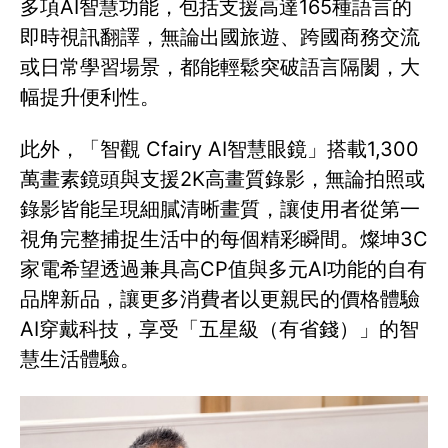
多項AI智慧功能，包括支援高達165種語言的
即時視訊翻譯，無論出國旅遊、跨國商務交流
或日常學習場景，都能輕鬆突破語言隔閡，大
幅提升便利性。
此外，「智觀 Cfairy AI智慧眼鏡」搭載1,300
萬畫素鏡頭與支援2K高畫質錄影，無論拍照或
錄影皆能呈現細膩清晰畫質，讓使用者從第一
視角完整捕捉生活中的每個精彩瞬間。燦坤3C
家電希望透過兼具高CP值與多元AI功能的自有
品牌新品，讓更多消費者以更親民的價格體驗
AI穿戴科技，享受「五星級（有省錢）」的智
慧生活體驗。