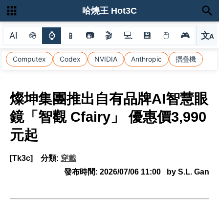
哈燒王 Hot3C
AI
🪖
⌚
📱
📷
🎬
💻
💾
🖱
🎮
文
A
選
Computex
Codex
NVIDIA
Anthropic
摺疊機
燦坤集團推出自有品牌AI智慧眼
鏡「智觀 Cfairy」 優惠價3,990
元起
[Tk3c]
分類:
穿戴
發布時間:
2026/07/06 11:00
by S.L. Gan