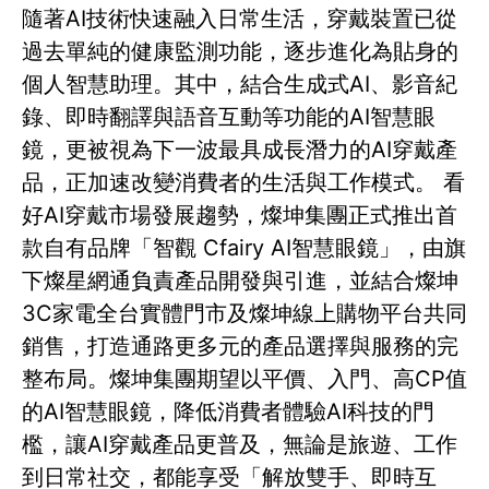
隨著AI技術快速融入日常生活，穿戴裝置已從
過去單純的健康監測功能，逐步進化為貼身的
個人智慧助理。其中，結合生成式AI、影音紀
錄、即時翻譯與語音互動等功能的AI智慧眼
鏡，更被視為下一波最具成長潛力的AI穿戴產
品，正加速改變消費者的生活與工作模式。 看
好AI穿戴市場發展趨勢，燦坤集團正式推出首
款自有品牌「智觀 Cfairy AI智慧眼鏡」，由旗
下燦星網通負責產品開發與引進，並結合燦坤
3C家電全台實體門市及燦坤線上購物平台共同
銷售，打造通路更多元的產品選擇與服務的完
整布局。燦坤集團期望以平價、入門、高CP值
的AI智慧眼鏡，降低消費者體驗AI科技的門
檻，讓AI穿戴產品更普及，無論是旅遊、工作
到日常社交，都能享受「解放雙手、即時互