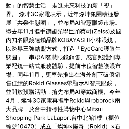
動」的智慧生活，走進未來科技的新「視」
界。 燦坤3C家電表示，近年燦坤集團積極發
展「共榮生態圈」，並布局AI智慧眼鏡市場。
繼去年11月攜手德國光學巨頭蔡司(Zeiss)及國
內知名眼鏡連鎖品牌KOBAYASHI小林眼鏡，
以跨界三強結盟方式，打造「EyeCare護眼生
態圈」，串聯AI智慧眼鏡銷售、感官照護到專
業配鏡一站式服務體驗，提前卡位智慧護眼市
場。同年11月，更率先推出在海外創下破億銷
售佳績的Rokid Glasses帶顯示AI智慧眼鏡，
並開放預購活動，搶先布局AI穿戴商機。今年
4月，燦坤3C家電再攜手Rokid與roborock兩
大品牌，於台中指標性購物中心Mitsui
Shopping Park LaLaport台中北館1樓（櫃位
編號10470）成立「燦坤×樂奇（Rokid）×石