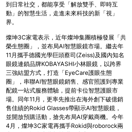
到日常社交，都能享受「解放雙手、即時互
動」的智慧生活，走進未來科技的新「視」
界。
燦坤3C家電表示，近年燦坤集團積極發展「共
榮生態圈」，並布局AI智慧眼鏡市場。繼去年
11月攜手德國光學巨頭蔡司(Zeiss)及國內知名
眼鏡連鎖品牌KOBAYASHI小林眼鏡，以跨界
三強結盟方式，打造「EyeCare護眼生態
圈」，串聯AI智慧眼鏡銷售、感官照護到專業
配鏡一站式服務體驗，提前卡位智慧護眼市
場。同年11月，更率先推出在海外創下破億銷
售佳績的Rokid Glasses帶顯示AI智慧眼鏡，
並開放預購活動，搶先布局AI穿戴商機。今年
4月，燦坤3C家電再攜手Rokid與roborock兩