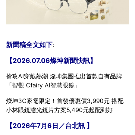
新聞稿全文如下
:
【2026.07.06燦坤新聞快訊】
搶攻AI穿戴熱潮 燦坤集團推出首款自有品牌
「智觀 Cfairy AI智慧眼鏡」
燦坤3C家電限定！首發優惠價3,990元 搭配
小林眼鏡濾光鏡片方案5,490元起配到好
【2026年7月6日／台北訊 】