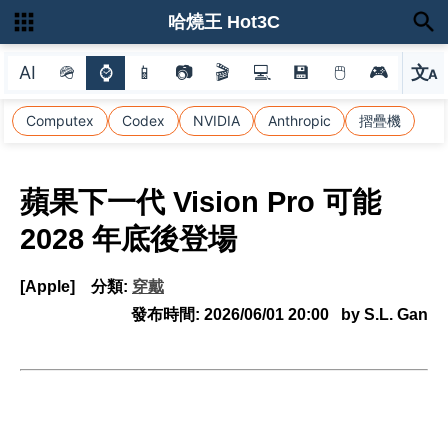
哈燒王 Hot3C
AI
🪖
⌚
📱
📷
🎬
💻
💾
🖱
🎮
文
A
選
Computex
Codex
NVIDIA
Anthropic
摺疊機
蘋果下一代 Vision Pro 可能
2028 年底後登場
[Apple]
分類:
穿戴
發布時間:
2026/06/01 20:00
by S.L. Gan