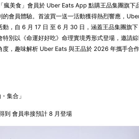
美食」會員於 Uber Eats App 點購王品集團旗
會員體驗。首波買一送一活動獲得熱烈響應，Uber E
6 月 17 日 至 6 月 30 日，涵蓋王品集團旗下 
會特別以《命運好好吃》命理實境秀形式登場，邀請綜
味解析 Uber Eats 與王品於 2026 年攜手合
一拍・集合」
點得到 會員串接預計 8 月登場