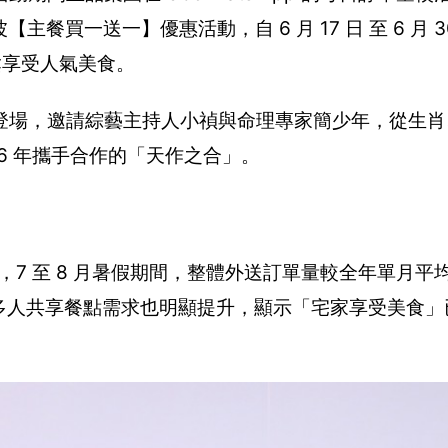
【主餐買一送一】優惠活動，自 6 月 17 日 至 6 月 
鬆享受人氣美食。
登場，邀請綜藝主持人小禎與命理專家簡少年，從生肖
2026 年攜手合作的「天作之合」。
觀察，7 至 8 月暑假期間，整體外送訂單量較全年單月平均
多人共享餐點需求也明顯提升，顯示「宅家享受美食」