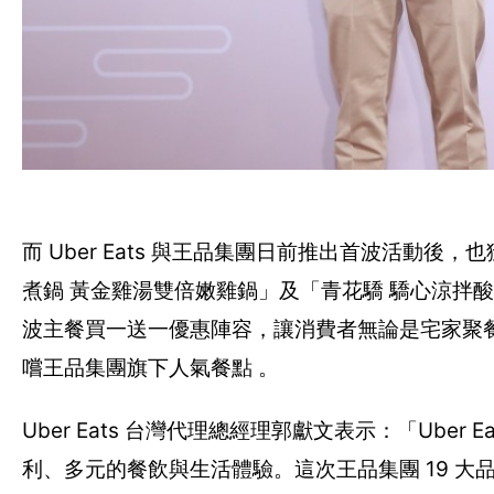
而 Uber Eats 與王品集團日前推出首波活動後
煮鍋 黃金雞湯雙倍嫩雞鍋」及「青花驕 驕心涼拌酸
波主餐買一送一優惠陣容，讓消費者無論是宅家聚餐、追
嚐王品集團旗下人氣餐點 。
Uber Eats 台灣代理總經理郭獻文表示：「Ub
利、多元的餐飲與生活體驗。這次王品集團 19 