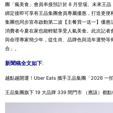
團「瘋美食」會員串接預計於 8 月登場。未來王品「瘋
綁定後即可享有王品集團會員專屬優惠，打造更便利的
集團也同步宣布啟動第二波【主餐買一送一】優惠活動，自 
消費者今夏在家也能輕鬆享受人氣美食。此次記者
與命理專家簡少年，從生肖、品牌色與流年運勢等角度，趣
合」。
新聞稿全文如下
:
越點越開運！Uber Eats 攜手王品集團「2026 
王品集團旗下 19 大品牌 339 間門市 （應該）都