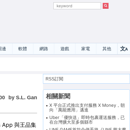
文
周邊
軟體
網路
遊戲
家電
其他
A
選
RSS訂閱
相關新聞
00
by S.L. Gan
X 平台正式推出支付服務 X Money，朝
向「萬能應用」邁進
Uber「優快送」即時包裹運送服務，已
在台灣擴大至多個縣市
 App 與王品集
LINE GAME首款合併手遊《LINE 熊大魔