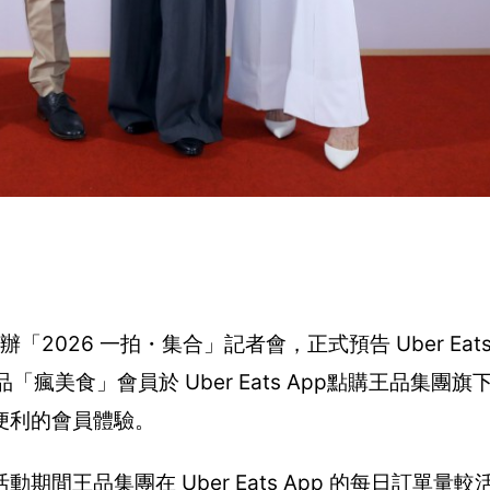
「2026 一拍・集合」記者會，正式預告 Uber Eats
瘋美食」會員於 Uber Eats App點購王品集團
便利的會員體驗。
間王品集團在 Uber Eats App 的每日訂單量