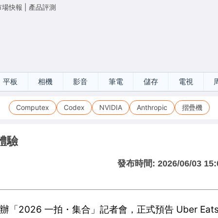
市場快報
|
產品評測
平板
相機
影音
筆電
儲存
電視
Computex
Codex
NVIDIA
Anthropic
摺疊機
新體驗
發布時間:
2026/06/03 15:
「2026 一拍・集合」記者會，正式預告 Uber Eats