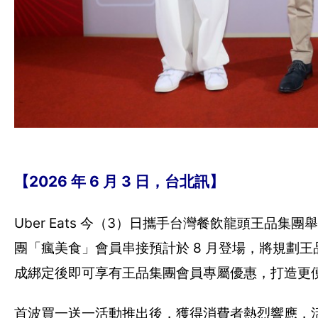
【2026 年 6 月 3 日，台北訊】
Uber Eats 今（3）日攜手台灣餐飲龍頭王品集團舉辦
團「瘋美食」會員串接預計於 8 月登場，將規劃王品「
成綁定後即可享有王品集團會員專屬優惠，打造更
首波買一送一活動推出後，獲得消費者熱烈響應，活動期