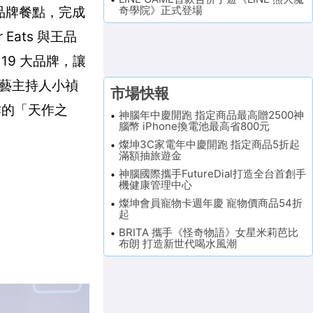
奇學院》正式登場
下品牌餐點，完成
ats 與王品
19 大品牌，讓
藝主持人小禎
市場快報
作的「天作之
神腦年中慶開跑 指定商品最高贈2500神
腦幣 iPhone換電池最高省800元
燦坤3C家電年中慶開跑 指定商品5折起
滿額抽旅遊金
神腦國際攜手FutureDial打造全台首創手
機健康管理中心
燦坤會員寵物卡週年慶 寵物價商品54折
起
BRITA 攜手《怪奇物語》女星米莉芭比
布朗 打造新世代喝水風潮