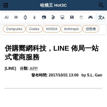
哈燒王 Hot3C
AI
🪖
⌚
📱
📷
🎬
💻
💾
🖱
🎮
文
A
選
Computex
Codex
NVIDIA
Anthropic
摺疊機
併購嚮網科技，LINE 佈局一站
式電商服務
[LINE]
分類:
APP
發布時間:
2017/10/31 13:00
by S.L. Gan