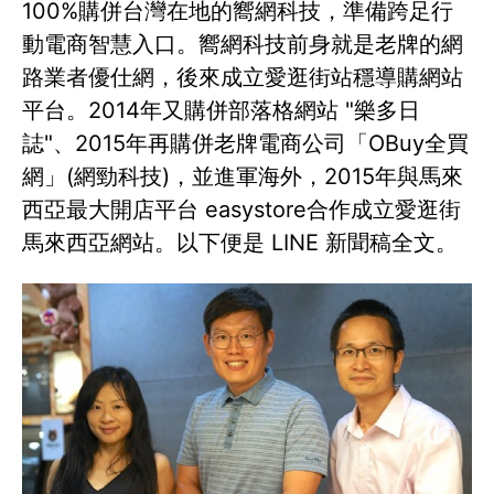
100%購併台灣在地的嚮網科技，準備跨足行
動電商智慧入口。嚮網科技前身就是老牌的網
路業者優仕網，後來成立愛逛街站穩導購網站
平台。2014年又購併部落格網站 "樂多日
誌"、2015年再購併老牌電商公司「OBuy全買
網」(網勁科技)，並進軍海外，2015年與馬來
西亞最大開店平台 easystore合作成立愛逛街
馬來西亞網站。以下便是 LINE 新聞稿全文。