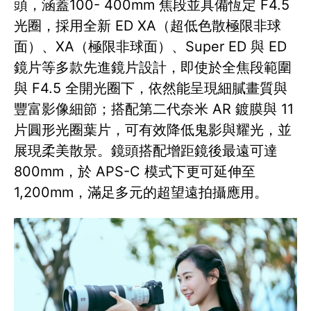
頭，涵蓋100- 400mm 焦段並具備恆定 F4.5
光圈，採用全新 ED XA（超低色散極限非球
面）、XA（極限非球面）、Super ED 與 ED
鏡片等多款先進鏡片設計，即使於全焦段範圍
與 F4.5 全開光圈下，依然能呈現細膩畫質與
豐富影像細節；搭配第二代奈米 AR 鍍膜與 11
片圓形光圈葉片，可有效降低鬼影與耀光，並
展現柔美散景。鏡頭搭配增距鏡後最遠可達
800mm，於 APS-C 模式下更可延伸至
1,200mm，滿足多元的超望遠拍攝應用。