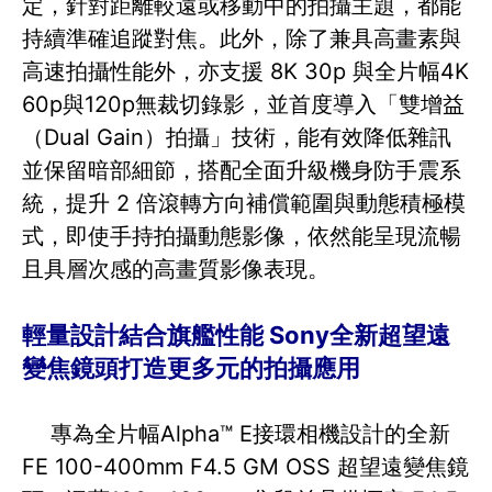
定，針對距離較遠或移動中的拍攝主題，都能
持續準確追蹤對焦。此外，除了兼具高畫素與
高速拍攝性能外，亦支援 8K 30p 與全片幅4K
60p與120p無裁切錄影，並首度導入「雙增益
（Dual Gain）拍攝」技術，能有效降低雜訊
並保留暗部細節，搭配全面升級機身防手震系
統，提升 2 倍滾轉方向補償範圍與動態積極模
式，即使手持拍攝動態影像，依然能呈現流暢
且具層次感的高畫質影像表現。
輕量設計結合旗艦性能 Sony全新超望遠
變焦鏡頭打造更多元的拍攝應用
專為全片幅Alpha™ E接環相機設計的全新
FE 100-400mm F4.5 GM OSS 超望遠變焦鏡