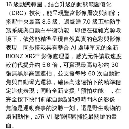
16 級動態範圍，結合升級的動態範圍優化
（DRO）技術，能呈現豐富影像層次與細節；
搭配中央最高 8.5 級、邊緣達 7.0 級五軸防手
震系統與自動白平衡功能，即使在複雜光源環
境下，依然能精準呈現自然真實的色彩與影像
表現。同步搭載具有整合 AI 處理單元的全新
BIONZ XR2™ 影像處理器，感光元件讀取速度
較前代提升約 5.6 倍，可實現最高每秒約 30
張無黑屏高速連拍，並支援每秒 60 次自動對
焦與自動曝光運算，確保高速連拍下的精準穩
定追焦表現；同時全新支援「預拍功能」，在
完全按下快門前能自動記錄短時間內的影像，
無論是運動賽事的決勝一刻，還是野生動物的
瞬間動作，a7R VI 都能輕鬆捕捉最關鍵的畫
面。