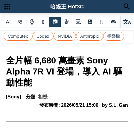
哈燒王 Hot3C
AI
🪖
⌚
📱
📷
🎬
💻
💾
🖱
🎮
文
A
選
Computex
Codex
NVIDIA
Anthropic
摺疊機
全片幅 6,680 萬畫素 Sony
Alpha 7R VI 登場，導入 AI 驅
動性能
[Sony]
分類:
相機
發布時間:
2026/05/21 15:00
by S.L. Gan