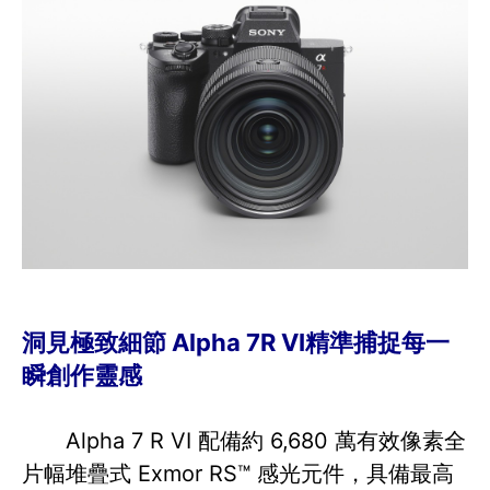
洞見極致細節 Alpha 7R VI精準捕捉每一
瞬創作靈感
Alpha 7 R VI 配備約 6,680 萬有效像素全
片幅堆疊式 Exmor RS™ 感光元件，具備最高