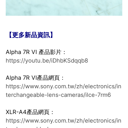
【更多新品資訊】
Alpha 7R VI 產品影片：
https://youtu.be/iDhbKSdqqb8
Alpha 7R VI產品網頁：
https://www.sony.com.tw/zh/electronics/in
terchangeable-lens-cameras/ilce-7rm6
XLR-A4產品網頁：
https://www.sony.com.tw/zh/electronics/in