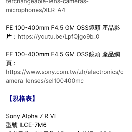
terchangeable-lens-cameras-
microphones/XLR-A4
FE 100-400mm F4.5 GM OSS鏡頭 產品影
片：
https://youtu.be/LpfQjgo9b_0
FE 100-400mm F4.5 GM OSS鏡頭 產品網
頁：
https://www.sony.com.tw/zh/electronics/c
amera-lenses/sel100400mc
【規格表】
Sony Alpha 7 R VI
型號 ILCE-7M6