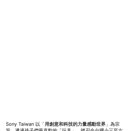
Sony Taiwan 以「
用創意和科技的力量感動世界
」為宗
旨，透過孩子們最喜歡的「玩具」，號召全台國小三至六