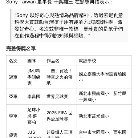
Sony Taiwan 董事長
千葉雄三
在頒獎典禮表示：
“Sony 以好奇心與熱情為品牌精神，透過索尼創意
科學大賞鼓勵台灣孩子用有趣的方式認識科學、激
發好奇心。名次並非唯一指標，更珍貴的是孩子們
在創作過程中得到的知識與經驗。”
完整得獎名單
名次
團隊
作品名
就讀學校
JMJ科
「奧」買尬！
國立嘉義大學附設實驗國
冠軍
學訓練
時空之火的傳
小
家
承
新北市興南國小、新竹縣
亞軍
李昌國
世界足球賽
十興國小
足球小
2025 FIFA 世
季軍
將 蘇
新北市莒光國小
界盃足球賽
蔡柏
JJS
超級鐵人三項
台中市大同國小、西屯國
優選