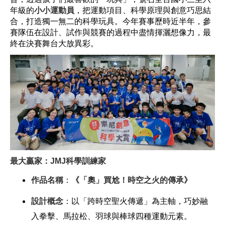
年級的
小小運動員
，把運動項目、科學原理與創意巧思結
合，打造獨一無二的科學玩具。今年賽事歷時近半年，參
賽隊伍在設計、試作與競賽的過程中盡情揮灑想像力，最
終在決賽舞台大放異彩。
最大贏家：JMJ科學訓練家
作品名稱
：
《「奧」買尬！時空之火的傳承》
設計概念
：以「跨時空聖火傳遞」為主軸，巧妙融
入拳擊、馬拉松、羽球與棒球四種運動元素。