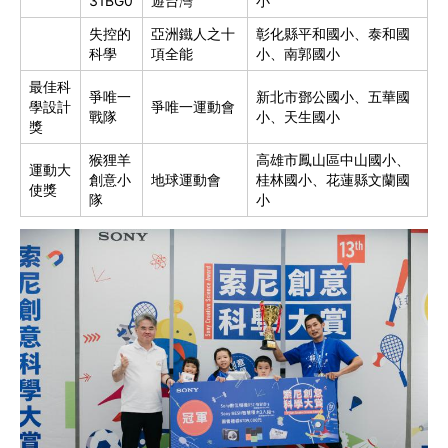
31BG0
遊台灣
小
失控的
亞洲鐵人之十
彰化縣平和國小、泰和國
科學
項全能
小、南郭國小
最佳科
爭唯一
新北市鄧公國小、五華國
學設計
爭唯一運動會
戰隊
小、天生國小
獎
猴狸羊
高雄市鳳山區中山國小、
運動大
創意小
地球運動會
桂林國小、花蓮縣文蘭國
使獎
隊
小