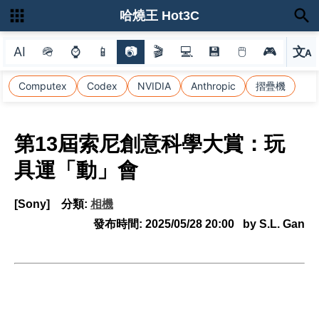
哈燒王 Hot3C
AI
🪖
⌚
📱
📷
🎬
💻
💾
🖱
🎮
文
A
選
Computex
Codex
NVIDIA
Anthropic
摺疊機
第13屆索尼創意科學大賞：玩
具運「動」會
[Sony]
分類:
相機
發布時間:
2025/05/28 20:00
by S.L. Gan