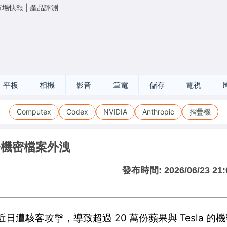
市場快報
|
產品評測
平板
相機
影音
筆電
儲存
電視
Computex
Codex
NVIDIA
Anthropic
摺疊機
份機密檔案外洩
發布時間:
2026/06/23 21:
cs 近日遭駭客攻擊，導致超過 20 萬份蘋果與 Tesla 