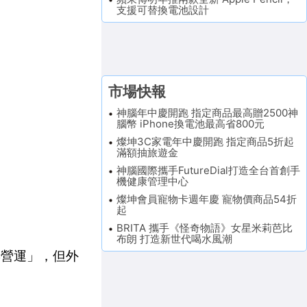
支援可替換電池設計
市場快報
神腦年中慶開跑 指定商品最高贈2500神
腦幣 iPhone換電池最高省800元
燦坤3C家電年中慶開跑 指定商品5折起
滿額抽旅遊金
神腦國際攜手FutureDial打造全台首創手
機健康管理中心
燦坤會員寵物卡週年慶 寵物價商品54折
起
BRITA 攜手《怪奇物語》女星米莉芭比
布朗 打造新世代喝水風潮
影響營運」，但外