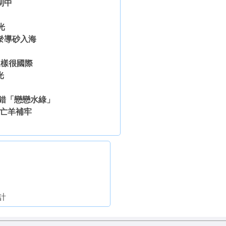
制中
光
淤導砂入海
這樣很國際
光
唸錯「戀戀水綠」
籬亡羊補牢
計