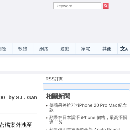
文
周邊
軟體
網路
遊戲
家電
其他
A
選
RSS訂閱
相關新聞
00
by S.L. Gan
傳蘋果將推7吋iPhone 20 Pro Max 紀念
款
蘋果在日本調漲 iPhone 價格，最高漲幅
達 11%
的機密檔案外洩至
蘋果傳明年推兩款全新 Apple Pencil，