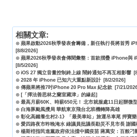
相關文章:
⊙
蘋果啟動2026秋季發表會籌備，新任執行長將首秀 iPhon
[8/8/2026]
⊙
蘋果2026秋季發表會傳聞彙整：首款摺疊 iPhone與 iPh
[8/5/2026]
⊙
iOS 27 獨立音量控制終上線 鬧鈴通知不再互相影響
[8
⊙
2028 年 iPhone 已知六大重點新設計
[8/2/2026]
⊙
傳蘋果將推7吋iPhone 20 Pro Max 紀念款
[7/21/2026
⊙
[「擇法善思林之蘭室藏津」的緣起]
⊙
最高月薪60K、時薪650元！ 北市就服處11日起辦微
⊙
白海豚颱風攪局 華航東京飛台北班機轉降高雄
⊙
彰化高鐵養生村2-1》「最美車站」旅運吊車尾 押寶
⊙
愛四路夜市昨晚淹水 綠議員批議長勘災不見市長 謝國
⊙
楊斯棓指民進黨政府依法擋中國疫苗 蔣萬安：百般刁