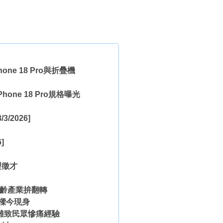
e 18 Pro與折疊機
one 18 Pro規格曝光
/3/2026]
]
型徵才
樂齡產業拚翻轉
樑今現身
難致民眾慘痛經驗