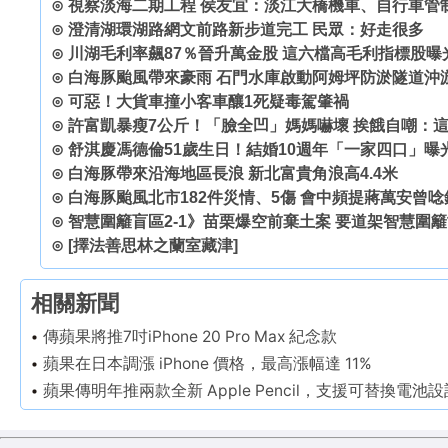
⊙
視察淡海二期工程 侯友宜：淡江大橋機車、自行車管
⊙
澄清湖環湖路網文前路新步道完工 民眾：好走很多
⊙
川湖毛利率飆87％晉升萬金股 這六檔高毛利指標股曝
⊙
白海豚颱風帶來豪雨 石門水庫啟動阿姆坪防淤隧道沖
⊙
可惡！大貨車撞小客車釀1死疑毒駕肇禍
⊙
許富凱暴瘦7公斤！「臉全凹」媽媽嚇壞 挨餓自嘲：
⊙
舒淇慶馮德倫51歲生日！結婚10週年「一家四口」曝
⊙
白海豚帶來沿海地區長浪 新北富貴角浪高4.4米
⊙
白海豚颱風北市182件災情、5傷 會中頻提蔣萬安曾
⊙
智慧圍籬盲區2-1》苗栗爆空前棄土案 要道架智慧圍
⊙
[擇法善思林之蘭室藏津]
相關新聞
傳蘋果將推7吋iPhone 20 Pro Max 紀念款
蘋果在日本調漲 iPhone 價格，最高漲幅達 11%
蘋果傳明年推兩款全新 Apple Pencil，支援可替換電池設